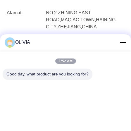
Alamat :
NO.2 ZHINING EAST
ROAD,MAQIAO TOWN,HAINING
CITY,ZHEJIANG,CHINA
Telepon:
86-573-87701265(Waktu kerja)
OLIVIA
Fax :
86-573-87957055
1:52 AM
Good day, what product are you looking for?
Haining FengCai Textile Co.,Ltd.
ensonlu@live.cn
86--13750792529
bangunan 8, jalan qingchua
n no.5, kota xieqiao, haining,