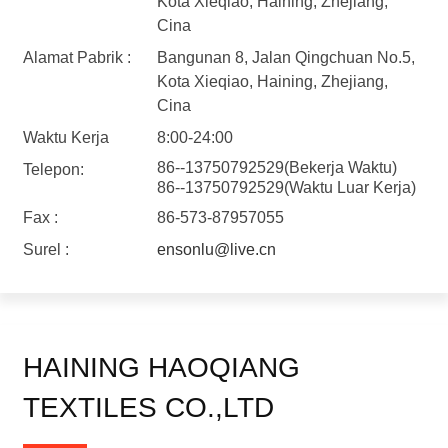
Kota Xieqiao, Haining, Zhejiang,
Cina
Alamat Pabrik :
Bangunan 8, Jalan Qingchuan No.5,
Kota Xieqiao, Haining, Zhejiang,
Cina
Waktu Kerja
8:00-24:00
86--13750792529(Bekerja Waktu)
Telepon:
86--13750792529(Waktu Luar Kerja)
Fax :
86-573-87957055
Surel :
ensonlu@live.cn
HAINING HAOQIANG
TEXTILES CO.,LTD