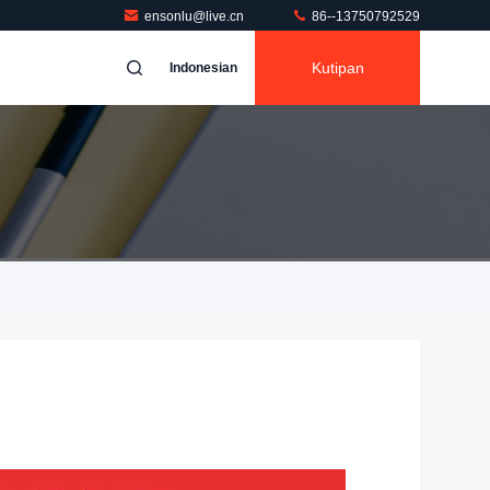
ensonlu@live.cn
86--13750792529
Kutipan
Indonesian