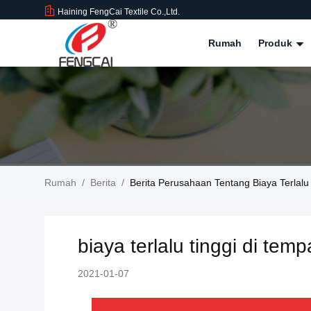
Haining FengCai Textile Co.,Ltd.
Rumah
Produk
Rumah
/
Berita
/
Berita Perusahaan Tentang Biaya Terlalu
biaya terlalu tinggi di tem
2021-01-07