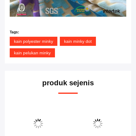
Senang melayani Anda
Tags:
kain polyester minky
kain minky dot
kain pelukan minky
produk sejenis