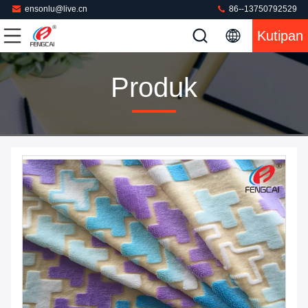
ensonlu@live.cn
86--13750792529
Kutipan
Produk