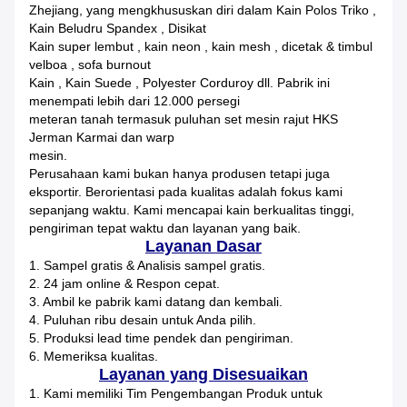
Zhejiang, yang mengkhususkan diri dalam
Kain Polos Triko
,
Kain Beludru Spandex
,
Disikat
Kain super lembut
,
kain
neon
,
kain
mesh
,
dicetak & timbul
velboa
,
sofa burnout
Kain
,
Kain
Suede
,
Polyester Corduroy
dll. Pabrik ini
menempati lebih dari 12.000 persegi
meteran tanah termasuk puluhan set mesin rajut HKS
Jerman Karmai dan warp
mesin.
Perusahaan kami bukan hanya produsen tetapi juga
eksportir.
Berorientasi pada kualitas adalah fokus kami
sepanjang waktu.
Kami mencapai kain berkualitas tinggi,
pengiriman tepat waktu dan layanan yang baik.
Layanan Dasar
1. Sampel gratis & Analisis sampel gratis.
2. 24 jam online & Respon cepat.
3. Ambil ke pabrik kami datang dan kembali.
4. Puluhan ribu desain untuk Anda pilih.
5. Produksi lead time pendek dan pengiriman.
6. Memeriksa kualitas.
Layanan yang Disesuaikan
1. Kami memiliki Tim Pengembangan Produk untuk