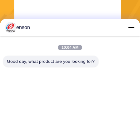
enson
Mengirim
10:04 AM
Good day, what product are you looking for?
Haining FengCai Textile Co.,Ltd.
ensonlu@live.cn
86--13750792529
bangunan 8, jalan qingchua
n no.5, kota xieqiao, haining,
zhejiang, cina