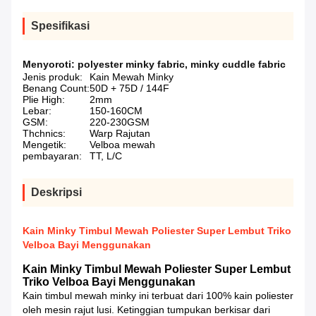
Spesifikasi
Menyoroti:
polyester minky fabric
,
minky cuddle fabric
Jenis produk:
Kain Mewah Minky
Benang Count:
50D + 75D / 144F
Plie High:
2mm
Lebar:
150-160CM
GSM:
220-230GSM
Thchnics:
Warp Rajutan
Mengetik:
Velboa mewah
pembayaran:
TT, L/C
Deskripsi
Kain Minky Timbul Mewah Poliester Super Lembut Triko
Velboa Bayi Menggunakan
Kain Minky Timbul Mewah Poliester Super Lembut
Triko Velboa Bayi Menggunakan
Kain timbul mewah minky ini terbuat dari 100% kain poliester
oleh mesin rajut lusi. Ketinggian tumpukan berkisar dari