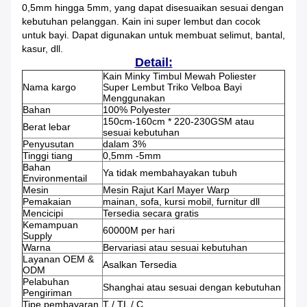
0,5mm hingga 5mm, yang dapat disesuaikan sesuai dengan
kebutuhan pelanggan. Kain ini super lembut dan cocok
untuk bayi.
Dapat digunakan untuk membuat selimut, bantal,
kasur, dll.
Detail:
Kain Minky Timbul Mewah Poliester
Nama kargo
Super Lembut Triko Velboa Bayi
Menggunakan
Bahan
100% Polyester
150cm-160cm * 220-230GSM atau
Berat lebar
sesuai kebutuhan
Penyusutan
dalam 3%
Tinggi tiang
0,5mm -5mm
Bahan
Ya tidak membahayakan tubuh
Environmentail
Mesin
Mesin Rajut Karl Mayer Warp
Pemakaian
mainan, sofa, kursi mobil, furnitur dll
Mencicipi
Tersedia secara gratis
Kemampuan
60000M per hari
Supply
Warna
Bervariasi atau sesuai kebutuhan
Layanan OEM &
Asalkan Tersedia
ODM
Pelabuhan
Shanghai atau sesuai dengan kebutuhan
Pengiriman
Tipe pembayaran
T / TL / C