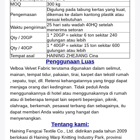
MOQ
300 kg
Digulung pada tabung kertas yang kuat,
Pengemasan
dikemas ke dalam kantong plastik atau
sesuai kebutuhan
25 hari satu wadah 40HQ setelah
Waktu pengiriman
menerima setoran
1 * 20GP = sekitar 6 ton sekitar 240
Qty / 20GP
gulungan atau lebih
1 * 40GP = sekitar 15 ton sekitar 600
Qty / 40GP
gulungan atau lebih
Tempat asal
HAINING ZHEJIANG Cina
Penggunaan Luas
Velboa Velvet Fabric terutama digunakan dalam selimut,
mainan, tempat tidur, pakaian, tirai, karpet dan
tekstil
rumah
, sepatu, topi, dll. Retensi kehangatannya yang tinggi dapat
menjaga orang dari kedinginan.
Tidak peduli Anda
menggunakannya di hotel atau menggunakannya di rumah
atau di beberapa tempat lain seperti bepergian, piknik,
olahraga,
berkemah, pesawat terbang dan sebagainya, itu
dapat memberi Anda waktu yang hangat dan
menyenangkan.
Tentang kami:
Haining Fengcai Textile Co., Ltd.
didirikan pada tahun 2009
berlokasi di Haining Warp Knitting Industry
Park, provinsi