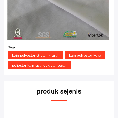
Tags:
kain polyester stretch 4 arah
kain polyester lycra
poliester kain spandex campuran
produk sejenis