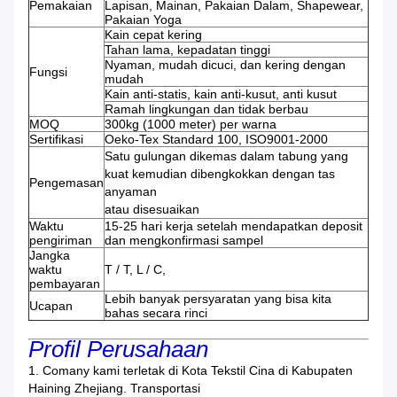
Pemakaian
Lapisan, Mainan, Pakaian Dalam, Shapewear,
Pakaian Yoga
Kain cepat kering
Tahan lama, kepadatan tinggi
Nyaman, mudah dicuci, dan kering dengan
Fungsi
mudah
Kain anti-statis, kain anti-kusut, anti kusut
Ramah lingkungan dan tidak berbau
MOQ
300kg (1000 meter) per warna
Sertifikasi
Oeko-Tex Standard 100, ISO9001-2000
Satu gulungan dikemas dalam tabung yang
kuat kemudian dibengkokkan dengan tas
Pengemasan
anyaman
atau disesuaikan
Waktu
15-25 hari kerja setelah mendapatkan deposit
pengiriman
dan mengkonfirmasi sampel
Jangka
waktu
T / T, L / C,
pembayaran
Lebih banyak persyaratan yang bisa kita
Ucapan
bahas secara rinci
Profil Perusahaan
1. Comany kami terletak di Kota Tekstil Cina di Kabupaten
Haining Zhejiang.
Transportasi