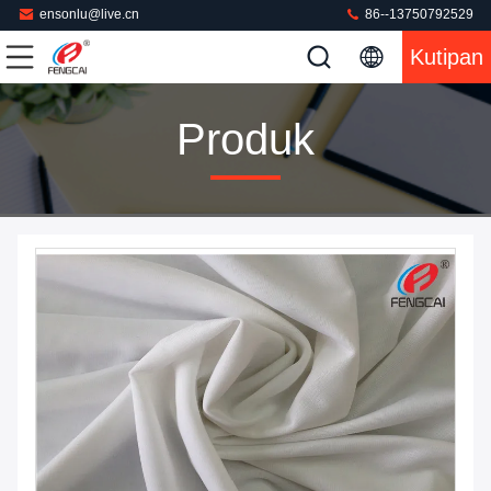
ensonlu@live.cn
86--13750792529
Kutipan
Produk