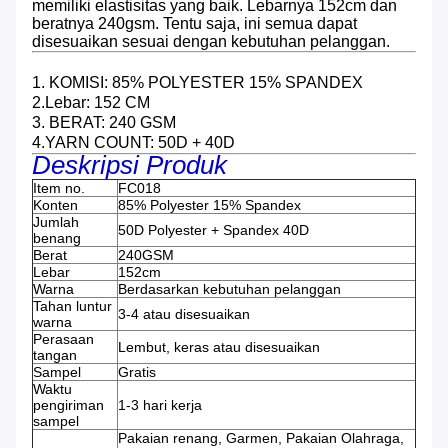
memiliki elastisitas yang baik. Lebarnya 152cm dan
beratnya 240gsm.
Tentu saja, ini semua dapat
disesuaikan sesuai dengan kebutuhan pelanggan.
1. KOMISI: 85% POLYESTER 15% SPANDEX
2.Lebar: 152 CM
3. BERAT: 240 GSM
4.YARN COUNT: 50D + 40D
Deskripsi Produk
Item no.
FC018
Konten
85% Polyester 15% Spandex
Jumlah
50D Polyester + Spandex 40D
benang
Berat
240GSM
Lebar
152cm
Warna
Berdasarkan kebutuhan pelanggan
Tahan luntur
3-4 atau disesuaikan
warna
Perasaan
Lembut, keras atau disesuaikan
tangan
Sampel
Gratis
Waktu
pengiriman
1-3 hari kerja
sampel
Pakaian renang, Garmen, Pakaian Olahraga,