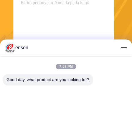
enson
Mengirim
7:58 PM
Good day, what product are you looking for?
Haining FengCai Textile Co.,Ltd.
ensonlu@live.cn
86--13750792529
bangunan 8, jalan qingchua