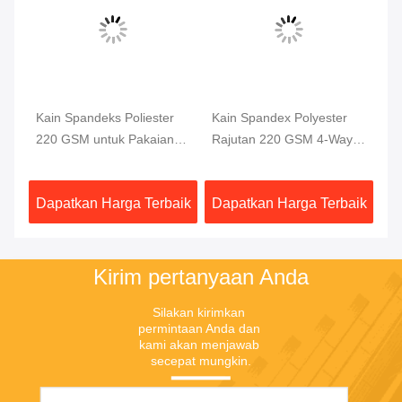
Kain Spandeks Poliester
Kain Spandex Polyester
Ka
220 GSM untuk Pakaian
Rajutan 220 GSM 4-Way
Ar
Renang dan Pakaian
Stretch
GS
Olahraga
aik
Dapatkan Harga Terbaik
Dapatkan Harga Terbaik
Da
Kirim pertanyaan Anda
Silakan kirimkan 
permintaan Anda dan 
kami akan menjawab 
secepat mungkin.