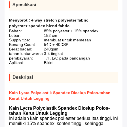
Spesifikasi
Menyoroti:
4 way stretch polyester fabric
,
polyester spandex blend fabric
Bahan:
85% polyester + 15% spandex
Lebar:
152 cm
Supply tipe:
membuat untuk memesan
Benang Count:
54D + 40DSP
Berat badan:
240gsm
tahan luntur warna:
3-4 tingkat
pembayaran:
T/T, L/C pada pandangan
Aplikasi:
Bikini
Deskripsi
Kain Lycra Polyclastik Spandex Dicelup Polos-tahan
Kerut Untuk Legging
Kain Lycra Polyclastik Spandex Dicelup Polos-
tahan Kerut Untuk Legging
Ini adalah kain spandex poliester berkualitas tinggi.
Ini
memiliki 15% spandex, konten tinggi, sehingga