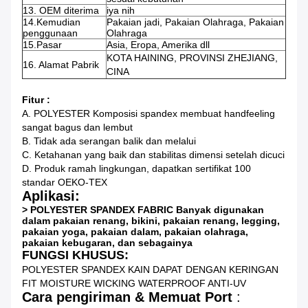
13. OEM diterima
iya nih
14.Kemudian
Pakaian jadi, Pakaian Olahraga, Pakaian
penggunaan
Olahraga
15.Pasar
Asia, Eropa, Amerika dll
KOTA HAINING, PROVINSI ZHEJIANG,
16. Alamat Pabrik
CINA
Fitur :
A. POLYESTER Komposisi spandex membuat handfeeling
sangat bagus dan lembut
B. Tidak ada serangan balik dan melalui
C. Ketahanan yang baik dan stabilitas dimensi setelah dicuci
D. Produk ramah lingkungan, dapatkan sertifikat 100
standar OEKO-TEX
Aplikasi:
> POLYESTER SPANDEX FABRIC Banyak digunakan
dalam pakaian renang, bikini, pakaian renang, legging,
pakaian yoga, pakaian dalam, pakaian olahraga,
pakaian kebugaran, dan sebagainya
FUNGSI KHUSUS:
POLYESTER SPANDEX KAIN DAPAT DENGAN KERINGAN
FIT MOISTURE WICKING WATERPROOF ANTI-UV
Cara pengiriman & Memuat Port
: