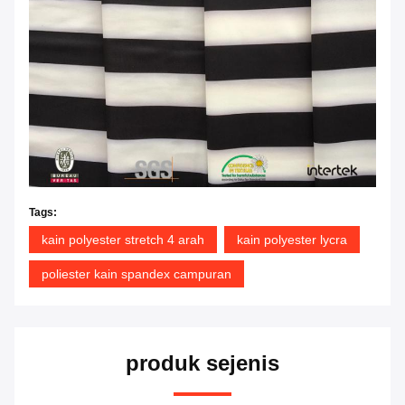
Tags:
kain polyester stretch 4 arah
kain polyester lycra
poliester kain spandex campuran
produk sejenis