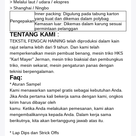
> Melalui laut / udara / ekspres
> Shanghai / Ningbo
Inner packing: Digulung pada tabung karton
yang kuat dan dikemas dalam polybag
Pengepakan
Kemasan luar: Dikemas dalam karung sesuai
permintaan pelanggan
TENTANG KAMI
:
TEKSTIL FENGCAI HAINING telah diproduksi dalam kain
rajut selama lebih dari 9 tahun. Dan kami telah
memperkenalkan mesin pembuat benang, mesin triko HKS
"Karl Mayer" Jerman, mesin triko biaksial dan pembungkus
triko, mesin sekarat, mesin pengaturan panas dengan
teknisi berpengalaman.
Faq:
* Aturan Sampel
Kami menawarkan sampel gratis sebagai kebutuhan Anda.
Jika Anda pertama kali bekerja sama dengan kami, ongkos
kirim harus dibayar oleh
kamu.
Ketika Anda melakukan pemesanan, kami akan
mengembalikannya kepada Anda.
Dalam kerja sama
berikutnya, kita akan bertanggung jawab atas itu.
* Lap Dips dan Strick Offs