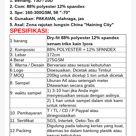
1. Benang: 75D / 20D
2. Com: 88% polyester 12% spandex
3. Spe: 160-300GSM, 58 "-70"
4. Gunakan: PAKAIAN, olahraga, jas
5. Asal: Zona rajutan lungsin China "Haining City"
SPESIFIKASI:
Dry-fit 88% polyester 12% spandex
1 barang
senam triko kain lycra
2. Komposisi
88% POLYESTER + 12% SPANDEX
3. Lebar
172cm
4.Berat
275GSM
5. Warna / Desain
Bervariasi atau sesuai kebutuhan
6.Logo
Disesuaikan, Dicetak atau Timbul
7.MOQ
200kg untuk dicelup 1 ton untuk dicetak
Ukuran A4 atau setengah meter
8. Sampel
Ditawarkan secara gratis
1) 3-10 hari jika Anda ingin
9. waktu sampel
menyesuaikan sesuai dengan aslinya.
2) 1 hari untuk sampel dalam stok kami
untuk referensi
T / TL / CD / P Paypal atau
10. Pembayaran
dinegosiasikan
11. Sertifikat
SGS, Intertek, Oeko-Tex dll
Digulung pada tabung kertas yang kuat,
12.Packing
dikemas ke dalam kantong plastik atau
sesuai kebutuhan