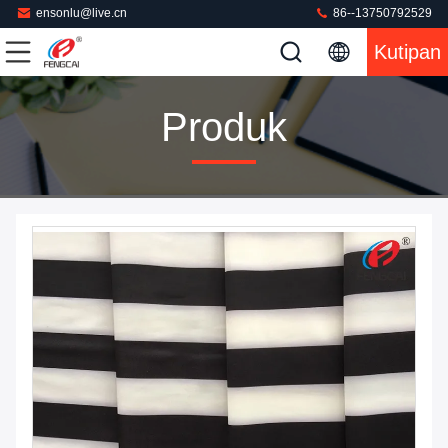
ensonlu@live.cn
86--13750792529
Kutipan
Produk