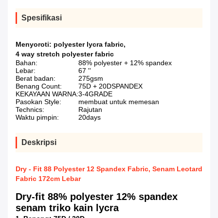
Spesifikasi
Menyoroti:
polyester lycra fabric
,
4 way stretch polyester fabric
Bahan:
88% polyester + 12% spandex
Lebar:
67 ''
Berat badan:
275gsm
Benang Count:
75D + 20DSPANDEX
KEKAYAAN WARNA:
3-4GRADE
Pasokan Style:
membuat untuk memesan
Technics:
Rajutan
Waktu pimpin:
20days
Deskripsi
Dry - Fit 88 Polyester 12 Spandex Fabric, Senam Leotard
Fabric 172cm Lebar
Dry-fit 88% polyester 12% spandex
senam triko kain lycra