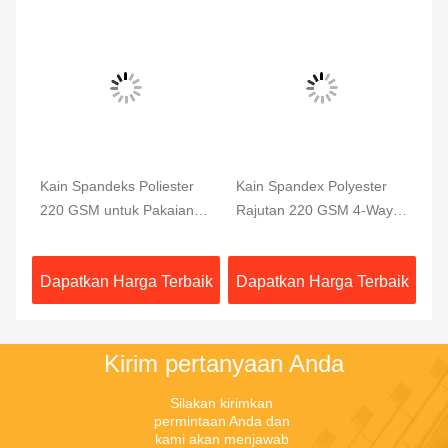
Kain Spandeks Poliester
Kain Spandex Polyester
Ka
220 GSM untuk Pakaian
Rajutan 220 GSM 4-Way
Ar
Renang dan Pakaian
Stretch
GS
Olahraga
aik
Dapatkan Harga Terbaik
Dapatkan Harga Terbaik
Da
Kirim pertanyaan Anda
Silakan kirimkan 
permintaan Anda dan 
kami akan menjawab 