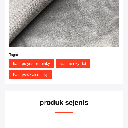
Tags:
kain polyester minky
kain minky dot
kain pelukan minky
produk sejenis