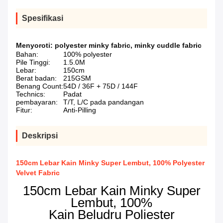
Spesifikasi
Menyoroti:
polyester minky fabric
,
minky cuddle fabric
Bahan:
100% polyester
Pile Tinggi:
1.5.0M
Lebar:
150cm
Berat badan:
215GSM
Benang Count:
54D / 36F + 75D / 144F
Technics:
Padat
pembayaran:
T/T, L/C pada pandangan
Fitur:
Anti-Pilling
Deskripsi
150cm Lebar Kain Minky Super Lembut, 100% Polyester
Velvet Fabric
150cm Lebar Kain Minky Super
Lembut, 100%
Kain Beludru Poliester