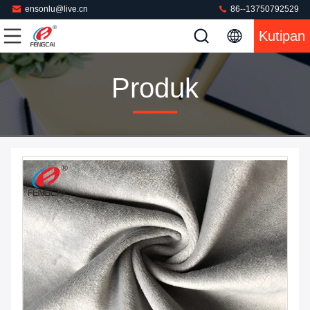
ensonlu@live.cn
86--13750792529
Kutipan
Produk