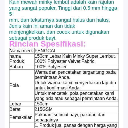
Kain mewah minky lembut adalah kain rajutan
yang sangat populer.
Tinggi dari 0,5 mm hingga
5
mm, dan teksturnya sangat halus dan halus.
Jenis kain ini aman dan tidak
menjengkelkan, dan cocok untuk digunakan
sebagai produk bayi.
Rincian Spesifikasi:
Nama merk
FENGCAI
nama
150cm Lebar Kain Minky Super Lembut,
Produk
100% Polyester Velvet Fabric
Bahan
100% Polyester
Warna dan pencetakan tergantung pada
permintaan Anda.
Untuk warna: kami menyediakan lap-dip
Pola
untuk konfirmasi Anda.
Untuk mencetak: pola pencetakan kami
yang ada atau sebagai permintaan Anda.
Lebar
150cm
Berat
215GSM
Pakaian, selimut bayi, pakaian dan
Pemakaian
sebagainya.
1. Produk jual panas dengan harga yang