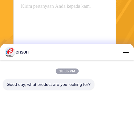
enson
Mengirim
10:06 PM
Good day, what product are you looking for?
Haining FengCai Textile Co.,Ltd.
ensonlu@live.cn
86--13750792529
bangunan 8, jalan qingchua