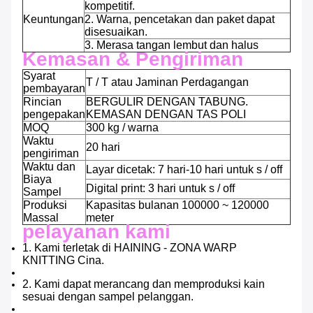
kompetitif.
Keuntungan
2. Warna, pencetakan dan paket dapat
disesuaikan.
3. Merasa tangan lembut dan halus
Kemasan & Pengiriman
Syarat
T / T atau Jaminan Perdagangan
pembayaran
Rincian
BERGULIR DENGAN TABUNG.
pengepakan
KEMASAN DENGAN TAS POLI
MOQ
300 kg / warna
Waktu
20 hari
pengiriman
Waktu dan
Layar dicetak: 7 hari-10 hari untuk s / off
Biaya
Digital print: 3 hari untuk s / off
Sampel
Produksi
Kapasitas bulanan 100000 ~ 120000
Massal
meter
pelayanan kami
1. Kami terletak di HAINING - ZONA WARP
KNITTING Cina.
2. Kami dapat merancang dan memproduksi kain
sesuai dengan sampel pelanggan.