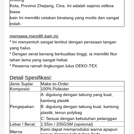
Kota, Provinsi Zhejiang, Cina. Ini adalah sejenis velboa
biasa
kain Ini memiliki cetakan binatang yang modis dan sangat
indah.
mengapa memilih kain ini:
* Ini menyentuh sangat lembut dengan perasaan tangan
yang halus.
* Dengan serat benang berkualitas tinggi, ia memiliki fitur
tahan lama yang sangat hebat.
* Pewarna ramah lingkungan.lulus OEKO-TEX.
Detail Spesifikasi:
Jenis Suplai:
Make-to-Order
Komposisi:
100% Poliester
A: digulung dengan tabung yang kuat,
kantong plastik
Pengepakan:
B: digulung dengan tabung kuat, kantong
plastik, tenun polybag
C: Sesuai dengan kebutuhan pelanggan
Lebar / Berat:
1.55m / 205GSM (opsional)
Kami dapat memproduksi warna apapun
Warna: