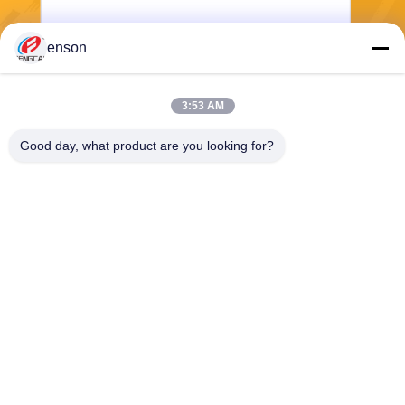
enson
Mengirim
3:53 AM
Good day, what product are you looking for?
Haining FengCai Textile Co.,Ltd.
ensonlu@live.cn
86--13750792529
bangunan 8, jalan qingchua
n no.5, kota xieqiao, haining,
zhejiang, cina