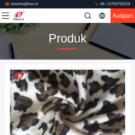
ensonlu@live.cn
86--13750792529
Kutipan
Produk