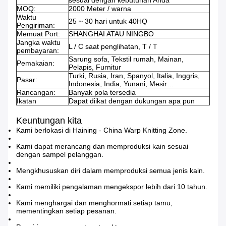
sesuai dengan kebutuhan Anda
MOQ:
2000 Meter / warna
Waktu
25 ~ 30 hari untuk 40HQ
Pengiriman:
Memuat Port:
SHANGHAI ATAU NINGBO
Jangka waktu
L / C saat penglihatan, T / T
pembayaran:
Sarung sofa, Tekstil rumah, Mainan,
Pemakaian:
Pelapis, Furnitur
Turki, Rusia, Iran, Spanyol, Italia, Inggris,
Pasar:
Indonesia, India, Yunani, Mesir…
Rancangan:
Banyak pola tersedia
Ikatan
Dapat diikat dengan dukungan apa pun
Keuntungan kita
Kami berlokasi di Haining - China Warp Knitting Zone.
Kami dapat merancang dan memproduksi kain sesuai
dengan sampel pelanggan.
Mengkhususkan diri dalam memproduksi semua jenis kain.
Kami memiliki pengalaman mengekspor lebih dari 10 tahun.
Kami menghargai dan menghormati setiap tamu,
mementingkan setiap pesanan.