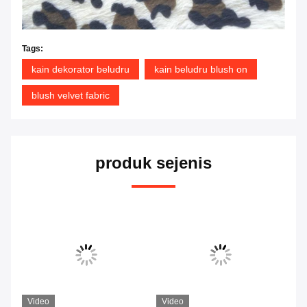
Tags:
kain dekorator beludru
kain beludru blush on
blush velvet fabric
produk sejenis
Video
Video
Vi