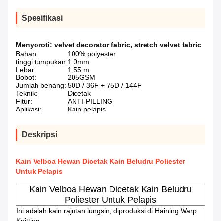
Spesifikasi
Menyoroti:
velvet decorator fabric
,
stretch velvet fabric
Bahan:
100% polyester
tinggi tumpukan:
1.0mm
Lebar:
1,55 m
Bobot:
205GSM
Jumlah benang:
50D / 36F + 75D / 144F
Teknik:
Dicetak
Fitur:
ANTI-PILLING
Aplikasi:
Kain pelapis
Deskripsi
Kain Velboa Hewan Dicetak Kain Beludru Poliester
Untuk Pelapis
Kain Velboa Hewan Dicetak Kain Beludru
Poliester Untuk Pelapis
Ini adalah kain rajutan lungsin, diproduksi di Haining Warp
Knitting