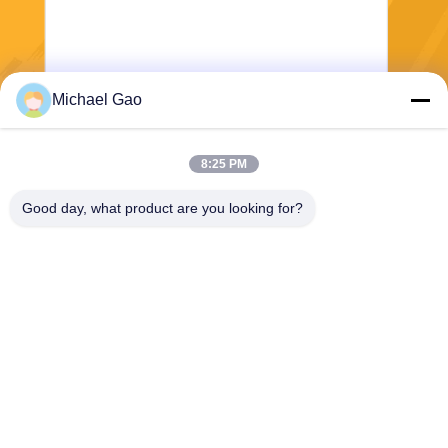
Michael Gao
Mengirim
8:25 PM
Good day, what product are you looking for?
Haining FengCai Textile Co.,Ltd.
ensonlu@live.cn
86--13750792529
bangunan 8, jalan qingchua
n no.5, kota xieqiao, haining,
zhejiang, cina