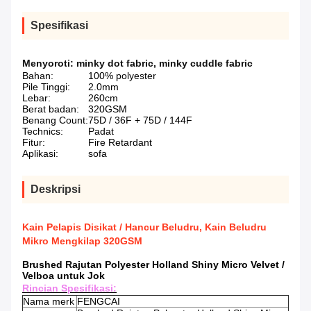
Spesifikasi
Menyoroti:
minky dot fabric
,
minky cuddle fabric
Bahan:
100% polyester
Pile Tinggi:
2.0mm
Lebar:
260cm
Berat badan:
320GSM
Benang Count:
75D / 36F + 75D / 144F
Technics:
Padat
Fitur:
Fire Retardant
Aplikasi:
sofa
Deskripsi
Kain Pelapis Disikat / Hancur Beludru, Kain Beludru
Mikro Mengkilap 320GSM
Brushed Rajutan Polyester Holland Shiny Micro Velvet /
Velboa untuk Jok
Rincian Spesifikasi:
Nama merk
FENGCAI