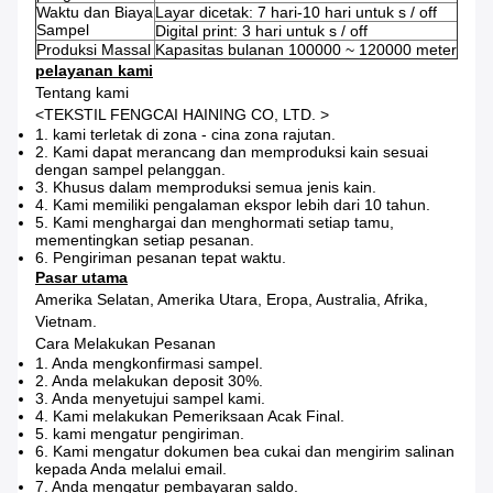
Waktu dan Biaya
Layar dicetak: 7 hari-10 hari untuk s / off
Sampel
Digital print: 3 hari untuk s / off
Produksi Massal
Kapasitas bulanan 100000 ~ 120000 meter
pelayanan kami
Tentang kami
<TEKSTIL FENGCAI HAINING CO, LTD. >
1. kami terletak di zona - cina zona rajutan.
2. Kami dapat merancang dan memproduksi kain sesuai
dengan sampel pelanggan.
3. Khusus dalam memproduksi semua jenis kain.
4. Kami memiliki pengalaman ekspor lebih dari 10 tahun.
5. Kami menghargai dan menghormati setiap tamu,
mementingkan setiap pesanan.
6. Pengiriman pesanan tepat waktu.
Pasar utama
Amerika Selatan, Amerika Utara, Eropa, Australia, Afrika,
Vietnam.
Cara Melakukan Pesanan
1. Anda mengkonfirmasi sampel.
2. Anda melakukan deposit 30%.
3. Anda menyetujui sampel kami.
4. Kami melakukan Pemeriksaan Acak Final.
5. kami mengatur pengiriman.
6. Kami mengatur dokumen bea cukai dan mengirim salinan
kepada Anda melalui email.
7. Anda mengatur pembayaran saldo.