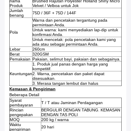
nama
Brushed Rajutan Polyester Holland Shiny Micro
Produk
Velvet / Velboa untuk Jok
Jumlah
75D / 36F + 75D / 144F
benang
Warna dan pencetakan tergantung pada
permintaan Anda.
Untuk warna: kami menyediakan lap-dip untuk
Pola
konfirmasi Anda.
Untuk mencetak: pola pencetakan kami yang
ada atau sebagai permintaan Anda.
Lebar
260cm
Berat
320GSM
Pemakaian
Pakaian, selimut bayi, pakaian dan sebagainya.
1. Produk jual panas dengan harga yang
kompetitif.
Keuntungan
2. Warna, pencetakan dan paket dapat
disesuaikan.
3. Merasa tangan lembut dan halus
Kemasan & Pengiriman
Beberapa Detail
Syarat
T / T atau Jaminan Perdagangan
pembayaran
Rincian
BERGULIR DENGAN TABUNG. KEMASAN
pengepakan
DENGAN TAS POLI
MOQ
200 kg / warna
Waktu
20 hari
pengiriman