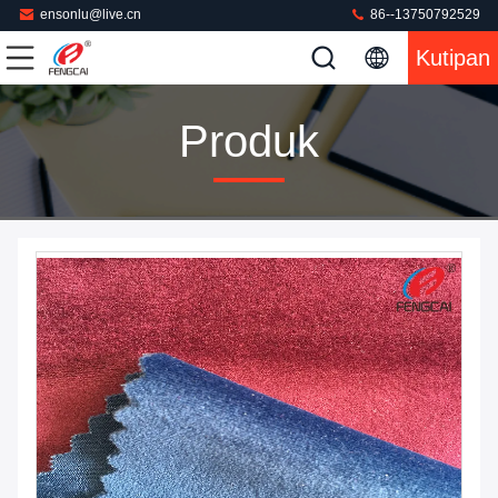
ensonlu@live.cn
86--13750792529
Kutipan
Produk