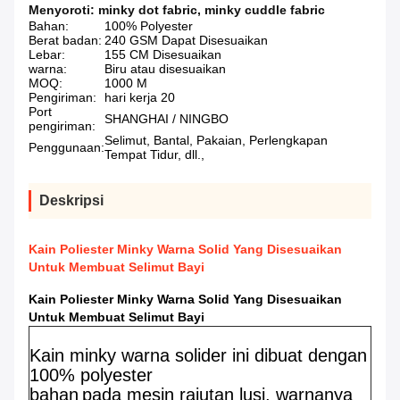
Menyoroti:
minky dot fabric
,
minky cuddle fabric
Bahan:
100% Polyester
Berat badan:
240 GSM Dapat Disesuaikan
Lebar:
155 CM Disesuaikan
warna:
Biru atau disesuaikan
MOQ:
1000 M
Pengiriman:
hari kerja 20
Port
SHANGHAI / NINGBO
pengiriman:
Selimut, Bantal, Pakaian, Perlengkapan
Penggunaan:
Tempat Tidur, dll.,
Deskripsi
Kain Poliester Minky Warna Solid Yang Disesuaikan
Untuk Membuat Selimut Bayi
Kain Poliester Minky Warna Solid Yang Disesuaikan
Untuk Membuat Selimut Bayi
Kain minky warna solider ini dibuat dengan
100% polyester
bahan
pada mesin rajutan lusi, warnanya