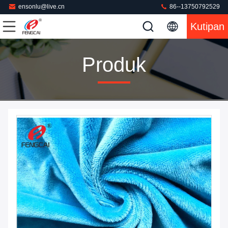
ensonlu@live.cn
86--13750792529
Kutipan
Produk