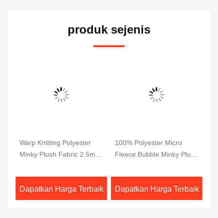
produk sejenis
Warp Knitting Polyester
100% Polyester Micro
Ka
ek
Minky Plush Fabric 2.5mm
Fleece Bubble Minky Plush
Pa
Tumpukan Super Lembut
Fabric Sertifikasi OEKO
Un
aik
Dapatkan Harga Terbaik
Dapatkan Harga Terbaik
Da