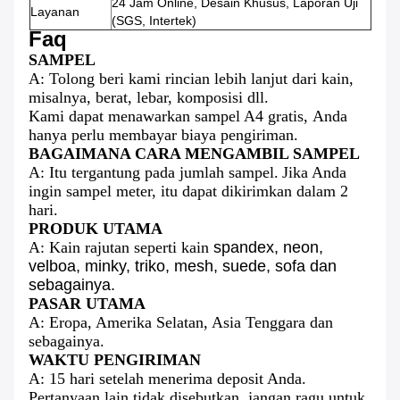
24 Jam Online, Desain Khusus, Laporan Uji
Layanan
(SGS, Intertek)
Faq
SAMPEL
A: Tolong beri kami rincian lebih lanjut dari kain,
misalnya, berat, lebar, komposisi dll.
Kami dapat menawarkan sampel A4
gratis,
Anda
hanya perlu membayar biaya pengiriman.
BAGAIMANA CARA MENGAMBIL SAMPEL
A: Itu tergantung pada jumlah sampel.
Jika Anda
ingin sampel meter, itu dapat dikirimkan dalam 2
hari.
PRODUK UTAMA
A: Kain rajutan seperti kain
spandex, neon,
velboa, minky, triko, mesh, suede, sofa dan
sebagainya.
PASAR UTAMA
A: Eropa, Amerika Selatan, Asia Tenggara dan
sebagainya.
WAKTU PENGIRIMAN
A: 15 hari setelah menerima deposit Anda.
Pertanyaan lain tidak disebutkan, jangan ragu untuk