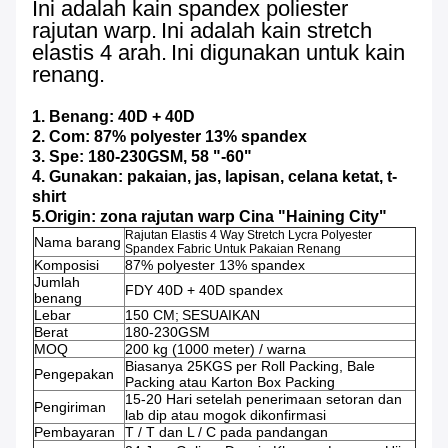
Ini adalah kain spandex poliester
rajutan warp.
Ini adalah kain stretch
elastis 4 arah.
Ini digunakan untuk kain
renang.
1. Benang: 40D + 40D
2. Com: 87% polyester 13% spandex
3. Spe: 180-230GSM, 58 "-60"
4. Gunakan: pakaian, jas, lapisan, celana ketat, t-
shirt
5.Origin: zona rajutan warp Cina "Haining City"
Rajutan Elastis 4 Way Stretch Lycra Polyester
Nama barang
Spandex Fabric Untuk Pakaian Renang
Komposisi
87% polyester 13% spandex
Jumlah
FDY 40D + 40D spandex
benang
Lebar
150 CM;
SESUAIKAN
Berat
180-230GSM
MOQ
200 kg (1000 meter) / warna
Biasanya 25KGS per Roll Packing, Bale
Pengepakan
Packing atau Karton Box Packing
15-20 Hari
setelah penerimaan setoran dan
Pengiriman
lab dip atau mogok dikonfirmasi
Pembayaran
T / T dan L / C pada pandangan