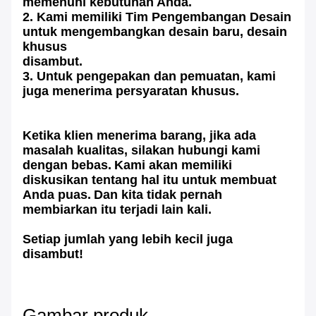
memenuhi kebutuhan Anda.
2. Kami memiliki Tim Pengembangan Desain
untuk mengembangkan desain baru, desain
khusus
disambut.
3. Untuk pengepakan dan pemuatan, kami
juga menerima persyaratan khusus.
Layanan Purna Jual
Ketika klien menerima barang, jika ada
masalah kualitas, silakan hubungi kami
dengan bebas.
Kami akan memiliki
diskusikan tentang
hal itu untuk membuat
Anda puas.
Dan kita tidak pernah
membiarkan itu terjadi lain kali.
Lap Dips dan Strick Off
Setiap jumlah yang lebih kecil juga
disambut!
Senang melayani
Pembayaran dan Paket
untuk Anda
Gambar produk