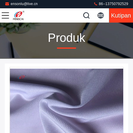
ensonlu@live.cn
86--13750792529
Kutipan
Produk