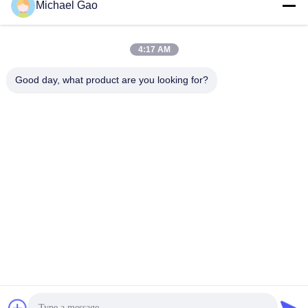
Michael Gao
Mengirim
4:17 AM
Good day, what product are you looking for?
Haining FengCai Textile Co.,Ltd.
ensonlu@live.cn
86--13750792529
bangunan 8, jalan qingchua
n no.5, kota xieqiao, haining,
zhejiang, cina
Cina Kualitas Baik Kain Polyester Spandex Pemasok. Hak cipta © 2026
Haining FengCai Textile Co.,Ltd. . Seluruh hak cipta.