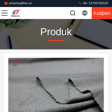
ensonlu@live.cn
86--13750792529
Kutipan
Produk