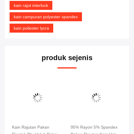
kain rajut interlock
kain campuran polyester spandex
kain poliester lycra
produk sejenis
Kain Rajutan Pakan
95% Rayon 5% Spandex
10