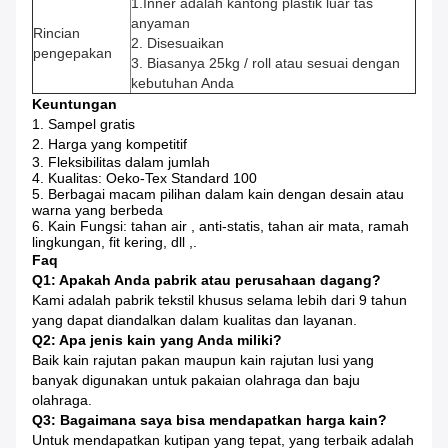
1.Inner adalah kantong plastik luar tas
anyaman
Rincian
2. Disesuaikan
pengepakan
3.
Biasanya 25kg / roll atau sesuai dengan
kebutuhan Anda
Keuntungan
1. Sampel gratis
2. Harga yang kompetitif
3. Fleksibilitas dalam jumlah
4. Kualitas: Oeko-Tex Standard 100
5. Berbagai macam pilihan dalam kain dengan desain atau
warna yang berbeda
6. Kain Fungsi: tahan
air
, anti-statis, tahan air mata, ramah
lingkungan, fit kering, dll ,.
Faq
Q1: Apakah Anda pabrik atau perusahaan dagang?
Kami adalah pabrik tekstil khusus selama lebih dari 9 tahun
yang dapat diandalkan dalam kualitas dan layanan.
Q2: Apa jenis kain yang Anda miliki?
Baik kain rajutan pakan maupun kain rajutan lusi yang
banyak digunakan untuk pakaian olahraga dan baju
olahraga.
Q3: Bagaimana saya bisa mendapatkan harga kain?
Untuk mendapatkan kutipan yang tepat, yang terbaik adalah