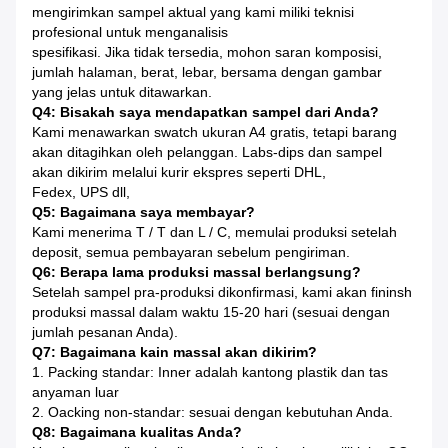
mengirimkan sampel aktual yang kami miliki teknisi
profesional untuk menganalisis
spesifikasi.
Jika tidak tersedia, mohon saran komposisi,
jumlah halaman, berat, lebar, bersama dengan gambar
yang jelas untuk ditawarkan.
Q4: Bisakah saya mendapatkan sampel dari Anda?
Kami menawarkan swatch ukuran A4 gratis, tetapi barang
akan ditagihkan oleh pelanggan. Labs-dips dan sampel
akan dikirim melalui kurir ekspres seperti DHL,
Fedex, UPS dll,
Q5: Bagaimana saya membayar?
Kami menerima T / T dan L / C, memulai produksi setelah
deposit, semua pembayaran sebelum pengiriman.
Q6: Berapa lama produksi massal berlangsung?
Setelah sampel pra-produksi dikonfirmasi, kami akan fininsh
produksi massal dalam waktu 15-20 hari (sesuai dengan
jumlah pesanan Anda).
Q7: Bagaimana kain massal akan dikirim?
1. Packing standar: Inner adalah kantong plastik dan tas
anyaman luar
2. Oacking non-standar: sesuai dengan kebutuhan Anda.
Q8: Bagaimana kualitas Anda?