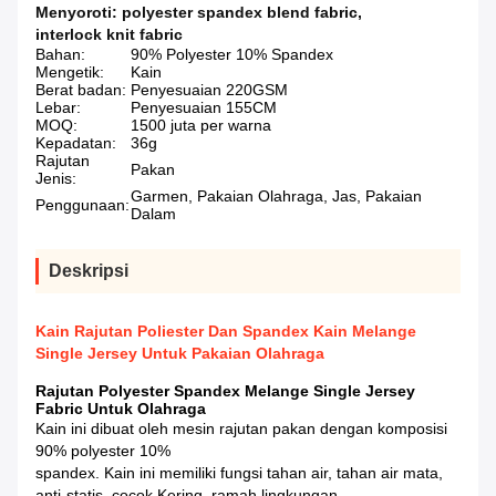
Menyoroti:
polyester spandex blend fabric
,
interlock knit fabric
Bahan:
90% Polyester 10% Spandex
Mengetik:
Kain
Berat badan:
Penyesuaian 220GSM
Lebar:
Penyesuaian 155CM
MOQ:
1500 juta per warna
Kepadatan:
36g
Rajutan
Pakan
Jenis:
Garmen, Pakaian Olahraga, Jas, Pakaian
Penggunaan:
Dalam
Deskripsi
Kain Rajutan Poliester Dan Spandex Kain Melange
Single Jersey Untuk Pakaian Olahraga
Rajutan Polyester Spandex Melange Single Jersey
Fabric Untuk Olahraga
Kain ini dibuat oleh mesin rajutan pakan dengan komposisi
90% polyester 10%
spandex. Kain ini memiliki fungsi tahan air, tahan air mata,
anti-statis, cocok Kering, ramah lingkungan