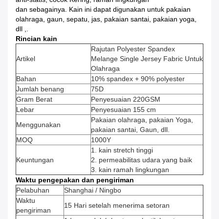
dan sebagainya. Kain ini dapat digunakan untuk pakaian
olahraga, gaun, sepatu, jas, pakaian santai, pakaian yoga,
dll ,.
Rincian kain
Rajutan Polyester Spandex
Artikel
Melange Single Jersey Fabric Untuk
Olahraga
Bahan
10% spandex + 90% polyester
Jumlah benang
75D
Gram Berat
Penyesuaian 220GSM
Lebar
Penyesuaian 155 cm
Pakaian olahraga, pakaian Yoga,
Menggunakan
pakaian santai, Gaun, dll.
MOQ
1000Y
1. kain stretch tinggi
Keuntungan
2. permeabilitas udara yang baik
3. kain ramah lingkungan
Waktu pengepakan dan pengiriman
Pelabuhan
Shanghai / Ningbo
Waktu
15 Hari setelah menerima setoran
pengiriman