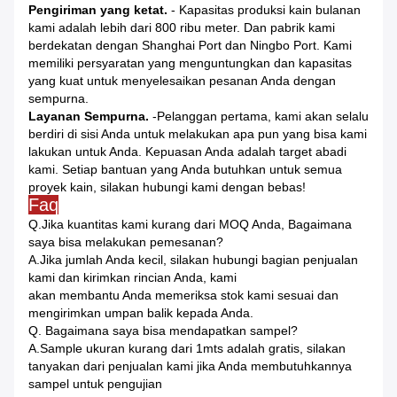
Pengiriman yang ketat.
- Kapasitas produksi kain bulanan
kami adalah lebih dari 800 ribu meter.
Dan pabrik kami
berdekatan dengan Shanghai Port dan Ningbo Port.
Kami
memiliki persyaratan yang menguntungkan dan kapasitas
yang kuat untuk menyelesaikan pesanan Anda dengan
sempurna.
Layanan Sempurna.
-Pelanggan pertama, kami akan selalu
berdiri di sisi Anda untuk melakukan apa pun yang bisa kami
lakukan untuk Anda.
Kepuasan Anda adalah target abadi
kami.
Setiap bantuan yang Anda butuhkan untuk semua
proyek kain, silakan hubungi kami dengan bebas!
Faq
Q.Jika kuantitas kami kurang dari MOQ Anda, Bagaimana
saya bisa melakukan pemesanan?
A.Jika jumlah Anda kecil, silakan hubungi bagian penjualan
kami dan kirimkan rincian Anda, kami
akan membantu Anda memeriksa stok kami sesuai dan
mengirimkan umpan balik kepada Anda.
Q. Bagaimana saya bisa mendapatkan sampel?
A.Sample ukuran kurang dari 1mts adalah gratis, silakan
tanyakan dari penjualan kami jika Anda membutuhkannya
sampel untuk pengujian