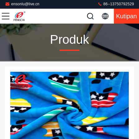
ensonlu@live.cn
86--13750792529
Kutipan
Produk