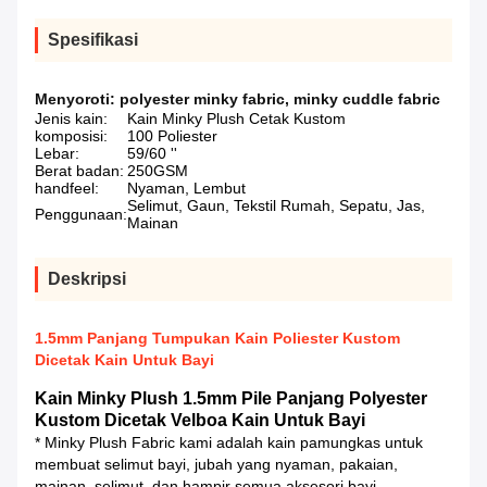
Spesifikasi
Menyoroti:
polyester minky fabric
,
minky cuddle fabric
Jenis kain:
Kain Minky Plush Cetak Kustom
komposisi:
100 Poliester
Lebar:
59/60 ''
Berat badan:
250GSM
handfeel:
Nyaman, Lembut
Selimut, Gaun, Tekstil Rumah, Sepatu, Jas,
Penggunaan:
Mainan
Deskripsi
1.5mm Panjang Tumpukan Kain Poliester Kustom
Dicetak Kain Untuk Bayi
Kain Minky Plush 1.5mm Pile Panjang Polyester
Kustom Dicetak Velboa Kain Untuk Bayi
* Minky Plush Fabric kami adalah kain pamungkas untuk
membuat selimut bayi, jubah yang nyaman, pakaian,
mainan, selimut, dan hampir semua aksesori bayi.