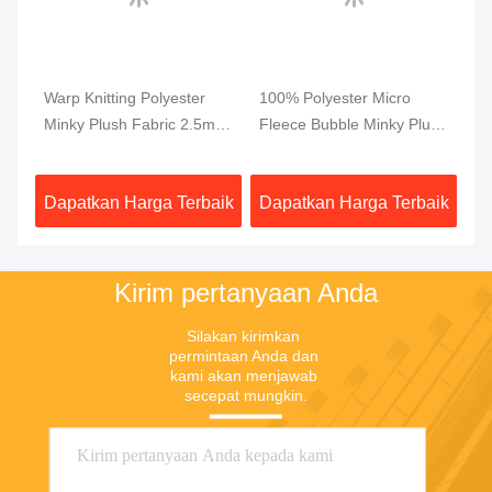
Warp Knitting Polyester
100% Polyester Micro
Ka
ek
Minky Plush Fabric 2.5mm
Fleece Bubble Minky Plush
Pa
Tumpukan Super Lembut
Fabric Sertifikasi OEKO
Un
aik
Dapatkan Harga Terbaik
Dapatkan Harga Terbaik
Da
Kirim pertanyaan Anda
Silakan kirimkan 
permintaan Anda dan 
kami akan menjawab 
secepat mungkin.