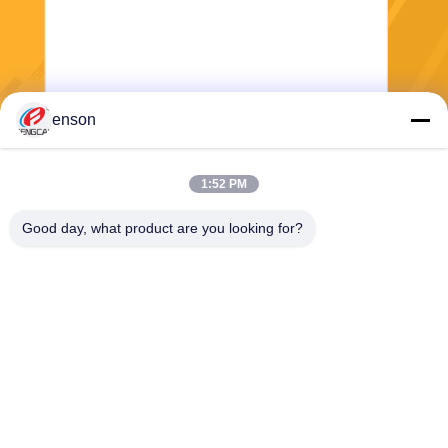
enson
Mengirim
1:52 PM
Good day, what product are you looking for?
Haining FengCai Textile Co.,Ltd.
ensonlu@live.cn
86--13750792529
bangunan 8, jalan qingchua
n no.5, kota xieqiao, haining,
zhejiang, cina