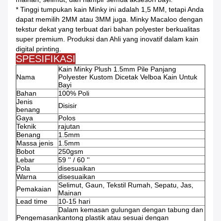
* Tinggi tumpukan kain Minky ini adalah 1,5 MM, tetapi Anda
dapat memilih 2MM atau 3MM juga.
Minky Macaloo dengan
tekstur dekat yang terbuat dari bahan polyester berkualitas
super premium.
Produksi dan Ahli yang inovatif dalam kain
digital printing.
SPESIFIKASI
Kain Minky Plush 1.5mm Pile Panjang
Nama
Polyester Kustom Dicetak Velboa Kain Untuk
Bayi
Bahan
100% Poli
Jenis
Disisir
benang
Gaya
Polos
Teknik
rajutan
Benang
1.5mm
Massa jenis
1.5mm
Bobot
250gsm
Lebar
59 '' / 60 ''
Pola
disesuaikan
Warna
disesuaikan
Selimut, Gaun, Tekstil Rumah, Sepatu, Jas,
Pemakaian
Mainan
Lead time
10-15 hari
Dalam kemasan gulungan dengan tabung dan
Pengemasan
kantong plastik atau sesuai dengan