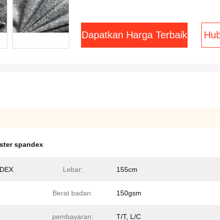
Dapatkan Harga Terbaik
Hub
ster spandex
NDEX
Lebar:
155cm
Berat badan:
150gsm
pembayaran:
T/T, L/C