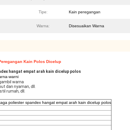
Tipe:
Kain peregangan
Warna:
Disesuaikan Warna
 Peregangan Kain Polos Dicelup
ndex hangat empat arah kain dicelup polos
warna-warni
ngambil warna
ut dan nyaman, dll.
til rumah, dll.
njaga poliester spandex hangat empat arah kain dicelup polos