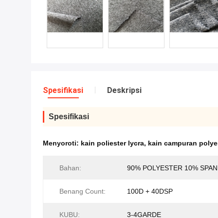
Spesifikasi
Deskripsi
Spesifikasi
Menyoroti:
kain poliester lycra
,
kain campuran polye
Bahan:
90% POLYESTER 10% SPA
Benang Count:
100D + 40DSP
KUBU:
3-4GARDE