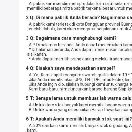
  A: pabrik kami sendiri memproduksi kain rajut selama lebih dari dua dekade. Selain itu, kami juga melakukan sumber untuk pelanggan kami dan menerima pesanan kustom. Kami 
memiliki beberapa mitra pabrik terkenal besar untuk 
2 Q: Di mana pabrik Anda berada? Bagaimana sa
  A: pabrik kami terletak di kota Dongguan provinsi Guangdong, ini akan memakan waktu hampir 20 menit dari Shenzhen atau Guangzhou dengan kereta api.  Cukup hubungi kami 
terlebih dahulu, kami akan mengatur perjalanan untuk 
3 Q: Bagaimana cara menghubungi kami?
  A: * Di halaman beranda, Anda dapat menemukan kami 
  * Di halaman beranda, Anda dapat menemukan cetakan "HUBUNGI KAMI" di sana Anda dapat mengklik orang yang Anda sukai dan Anda juga dapat menemukan email dan telepon di 
sisi kanan. 
  * Anda dapat memilih orang daring melalui trademan
4 Q: Bisakah saya mendapatkan sampel?
  A: Ya.  Kami dapat mengirim swatch gratis dalam 10
  Jika Anda memiliki akun UPS, TNT, DHL atau Fedex, ki
  Jika Anda ingin kilo, silakan hubungi kami untuk harga 
  Kami baru-baru ini meluncurkan barang-barang Siap
5 T: Berapa lama untuk membuat lab warna celu
  A: Untuk item stok banyak kami memiliki bagan warna 
  B: Untuk warna yang disesuaikan Harap tawarkan sam
6 T: Apakah Anda memiliki banyak stok saat ini?
  A: 90% dari kain kami memiliki banyak stok di gudang, Anda dapat menghubungi kami untuk barang-barang tertentu kami akan membalas Anda setelah memeriksa dengan gudang 
kami. 