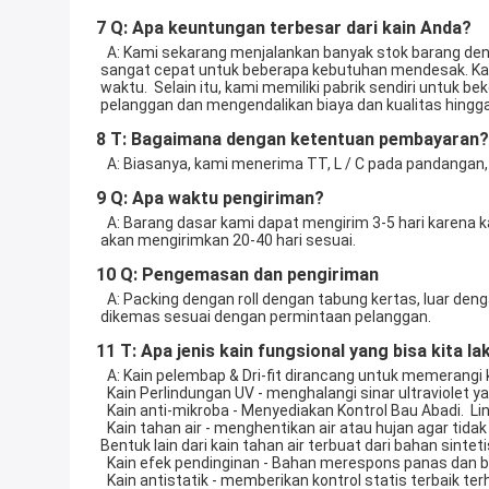
7 Q: Apa keuntungan terbesar dari kain Anda?
  A: Kami sekarang menjalankan banyak stok barang dengan banyak warna untuk pilihan, yang tidak memiliki batas pada jumlah pesanan dan menyediakan waktu pengiriman yang 
sangat cepat untuk beberapa kebutuhan mendesak. Kami
waktu.  Selain itu, kami memiliki pabrik sendiri untu
pelanggan dan mengendalikan biaya dan kualitas hingga 
8 T: Bagaimana dengan ketentuan pembayaran?
  A: Biasanya, kami menerima TT, L / C pada pandangan, W
9 Q: Apa waktu pengiriman?
  A: Barang dasar kami dapat mengirim 3-5 hari karena kami memiliki banyak stok.  Beberapa pesanan tanpa stok banyak kami akan mengirimkan 12-20 hari sesuai.  Pesanan HQ kami 
akan mengirimkan 20-40 hari sesuai. 
10 Q: Pengemasan dan pengiriman
  A: Packing dengan roll dengan tabung kertas, luar dengan kantong plastik transparan.  Sekitar 25-35KG / roll, tabung kertas dan Plastik sekitar 1,3-1,5kg. Tentu saja itu juga dapat 
dikemas sesuai dengan permintaan pelanggan. 
11 T: Apa jenis kain fungsional yang bisa kita l
  A: Kain pelembap & Dri-fit dirancang untuk memerang
  Kain Perlindungan UV - menghalangi sinar ultraviolet
  Kain anti-mikroba - Menyediakan Kontrol Bau Abadi.  L
  Kain tahan air - menghentikan air atau hujan agar tidak mencapai Anda. Tahan air biasanya dilapisi dengan beberapa bentuk bahan anti air seperti lilin, karet, atau polivinil klorida.  
Bentuk lain dari kain tahan air terbuat dari bahan sintet
  Kain efek pendinginan - Bahan merespons panas dan
  Kain antistatik - memberikan kontrol statis terbaik terhadap percikan api, kerusakan peralatan elektronik, tarikan partikel permukaan dan untuk mempromosikan pelindung medan 