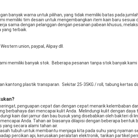
 memiliki tim desain untuk mengembangkan item kain baru sesuai de
k bekerja sama dengan pelanggan dengan pesanan pabean khusus, mela
yang terbaik. 
estern union, paypal, Alipay dll. 
akukan?
i keringat, penguapan cepat dan dengan cepat menarik kelembaban dari 
 yang berbahaya dari mencapai kulit Anda.  Melindungi kulit dengan da
indungi kain dari jamur dan bau busuk yang disebabkan oleh bakteri di 
is yang secara alami tahan air. 
 basah tubuh untuk membantu menjaga kita pada suhu yang nyaman set