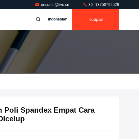
ensonlu@live.cn
86--13750792529
Kutipan
Indonesian
in Poli Spandex Empat Cara
Dicelup