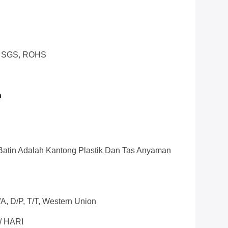
0, SGS, ROHS
n
 Batin Adalah Kantong Plastik Dan Tas Anyaman
/A, D/P, T/T, Western Union
/ HARI