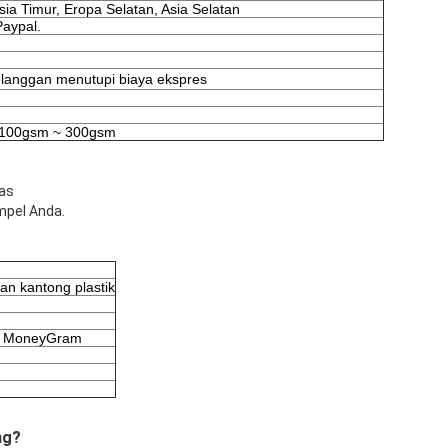
sia Timur, Eropa Selatan, Asia Selatan
Paypal.
langgan menutupi biaya ekspres
ri 100gsm ~ 300gsm
as
mpel Anda.
n kantong plastik
rat, MoneyGram
ng?