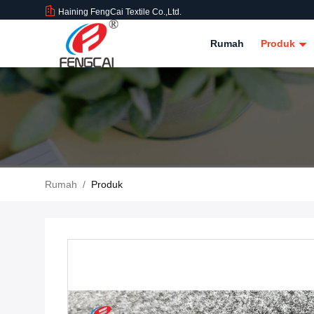
Haining FengCai Textile Co.,Ltd.
Rumah
Produk
Rumah
/
Produk