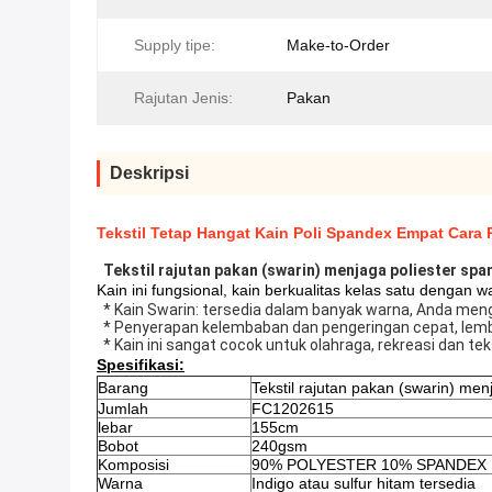
Supply tipe:
Make-to-Order
Rajutan Jenis:
Pakan
Deskripsi
Tekstil Tetap Hangat Kain Poli Spandex Empat Cara
Tekstil rajutan pakan (swarin) menjaga poliester spa
Kain ini fungsional, kain berkualitas kelas satu dengan 
* Kain Swarin: tersedia dalam banyak warna, Anda me
* Penyerapan kelembaban dan pengeringan cepat, lemb
* Kain ini sangat cocok untuk olahraga, rekreasi dan teks
Spesifikasi:
Barang
Tekstil rajutan pakan (swarin) me
Jumlah
FC1202615
lebar
155cm
Bobot
240gsm
Komposisi
90% POLYESTER 10% SPANDEX
Warna
Indigo atau sulfur hitam tersedia