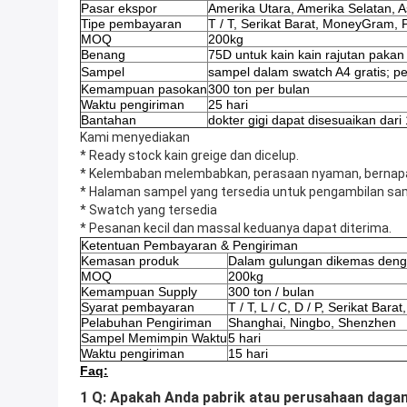
Pasar ekspor
Amerika Utara, Amerika Selatan, A
Tipe pembayaran
T / T, Serikat Barat, MoneyGram, 
MOQ
200kg
Benang
75D untuk kain kain rajutan pakan
Sampel
sampel dalam swatch A4 gratis;
pe
Kemampuan pasokan
300 ton per bulan
Waktu pengiriman
25 hari
Bantahan
dokter gigi dapat disesuaikan da
Kami menyediakan
* Ready stock kain greige dan dicelup.
* Kelembaban melembabkan, perasaan nyaman, bernap
* Halaman sampel yang tersedia untuk pengambilan sa
* Swatch yang tersedia
* Pesanan kecil dan massal keduanya dapat diterima.
Ketentuan Pembayaran & Pengiriman
Kemasan produk
Dalam gulungan dikemas denga
MOQ
200kg
Kemampuan Supply
300 ton / bulan
Syarat pembayaran
T / T, L / C, D / P, Serikat Ba
Pelabuhan Pengiriman
Shanghai, Ningbo, Shenzhen
Sampel Memimpin Waktu
5 hari
Waktu pengiriman
15 hari
Faq:
1 Q: Apakah Anda pabrik atau perusahaan daga