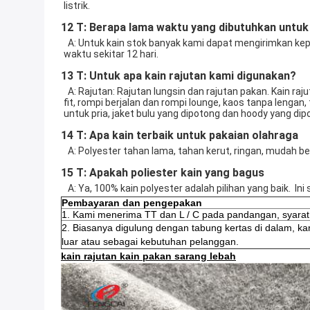
listrik. 
12 T: Berapa lama waktu yang dibutuhkan unt
  A: Untuk kain stok banyak kami dapat mengirimkan kepada Anda dalam waktu 2-3 hari, untuk barang tanpa stok banyak itu tergantung pada kain tertentu, biasanya akan memakan 
waktu sekitar 12 hari. 
13 T: Untuk apa kain rajutan kami digunakan?
  A: Rajutan: Rajutan lungsin dan rajutan pakan. Kain rajutan kami paling banyak digunakan untuk mendesain pakaian aktif seperti pakaian olahraga & gym, rompi oversize atau muscle 
fit, rompi berjalan dan rompi lounge, kaos tanpa lengan
untuk pria, jaket bulu yang dipotong dan hoody yang di
14 T: Apa kain terbaik untuk pakaian olahraga
  A: Polyester tahan lama, tahan kerut, ringan, mudah 
15 T: Apakah poliester kain yang bagus
  A: Ya, 100% kain polyester adalah pilihan yang baik.
Pembayaran dan pengepakan
1. Kami menerima TT dan L / C pada pandangan, syarat
2. Biasanya digulung dengan tabung kertas di dalam, kan
luar atau sebagai kebutuhan pelanggan.
kain rajutan kain pakan sarang lebah