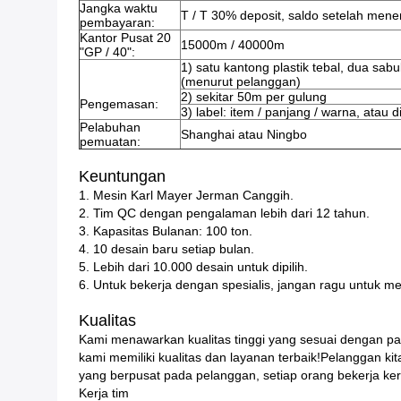
Jangka waktu
T / T 30% deposit, saldo setelah mener
pembayaran:
Kantor Pusat 20
15000m / 40000m
"GP / 40":
1) satu kantong plastik tebal, dua sabu
(menurut pelanggan)
2) sekitar 50m per gulung
Pengemasan:
3) label: item / panjang / warna, atau 
Pelabuhan
Shanghai atau Ningbo
pemuatan:
Keuntungan
1. Mesin Karl Mayer Jerman Canggih.
2. Tim QC dengan pengalaman lebih dari 12 tahun.
3. Kapasitas Bulanan: 100 ton.
4. 10 desain baru setiap bulan.
5. Lebih dari 10.000 desain untuk dipilih.
6. Untuk bekerja dengan spesialis, jangan ragu untuk m
Kualitas
Kami menawarkan kualitas tinggi yang sesuai dengan pa
kami memiliki kualitas dan layanan terbaik!Pelanggan k
yang berpusat pada pelanggan, setiap orang bekerja ke
Kerja tim