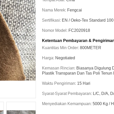
Nama Merek:
Fengcai
Sertifikasi:
EN / Oeko-Tex Standard 10
Nomor Model:
FC2020918
Ketentuan Pembayaran & Pengirima
Kuantitas Min Order:
800METER
Harga:
Negotiated
Kemasan Rincian:
Biasanya Digulung 
Plastik Transparan Dan Tas Poli Tenun 
Waktu Pengiriman:
15 Hari
Syarat-Syarat Pembayaran:
L/C, D/A, D
Menyediakan Kemampuan:
5000 Kg / H