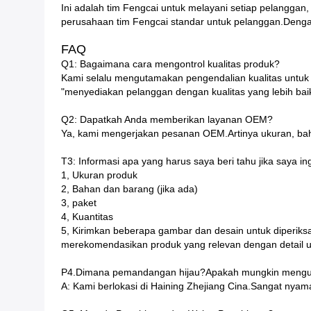
Ini adalah tim Fengcai untuk melayani setiap pelanggan, 
perusahaan tim Fengcai standar untuk pelanggan.Dengan
FAQ
Q1: Bagaimana cara mengontrol kualitas produk?
Kami selalu mengutamakan pengendalian kualitas untuk m
"menyediakan pelanggan dengan kualitas yang lebih baik,
Q2: Dapatkah Anda memberikan layanan OEM?
Ya, kami mengerjakan pesanan OEM.Artinya ukuran, baha
T3: Informasi apa yang harus saya beri tahu jika saya
1, Ukuran produk
2, Bahan dan barang (jika ada)
3, paket
4, Kuantitas
5, Kirimkan beberapa gambar dan desain untuk diperiks
merekomendasikan produk yang relevan dengan detail un
P4.Dimana pemandangan hijau?Apakah mungkin mengun
A: Kami berlokasi di Haining Zhejiang Cina.Sangat nya