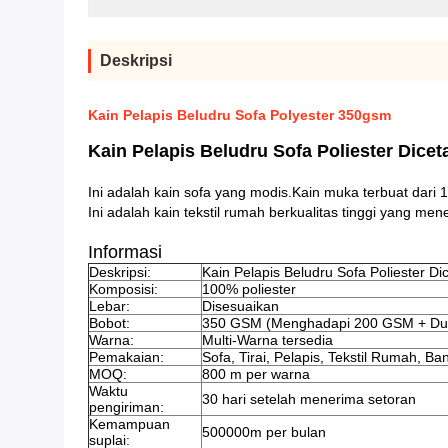
Deskripsi
Kain Pelapis Beludru Sofa Polyester 350gsm
Kain Pelapis Beludru Sofa Poliester Dicet
Ini adalah kain sofa yang modis.Kain muka terbuat dari
Ini adalah kain tekstil rumah berkualitas tinggi yang m
Informasi
Deskripsi:
Kain Pelapis Beludru Sofa Poliester Di
Komposisi:
100% poliester
Lebar:
Disesuaikan
Bobot:
350 GSM (Menghadapi 200 GSM + D
Warna:
Multi-Warna tersedia
Pemakaian:
Sofa, Tirai, Pelapis, Tekstil Rumah, Bant
MOQ:
800 m per warna
Waktu
30 hari setelah menerima setoran
pengiriman:
Kemampuan
500000m per bulan
suplai: