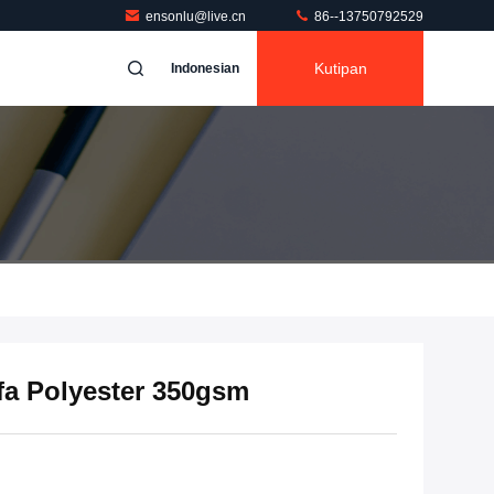
ensonlu@live.cn
86--13750792529
Kutipan
Indonesian
fa Polyester 350gsm