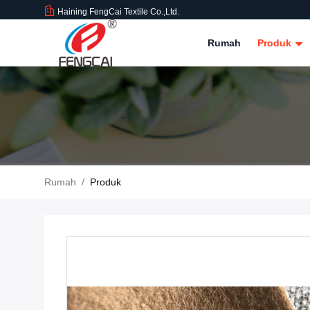
Haining FengCai Textile Co.,Ltd.
Rumah
Produk
Rumah
/
Produk