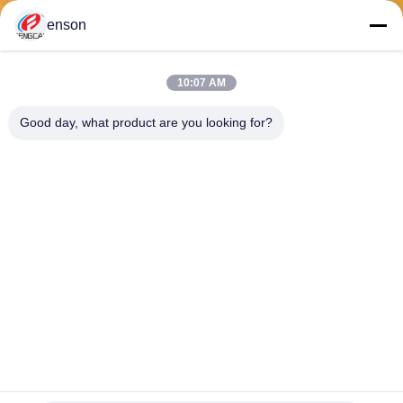
enson
Mengirim
10:07 AM
Good day, what product are you looking for?
Haining FengCai Textile Co.,Ltd.
ensonlu@live.cn
86--13750792529
bangunan 8, jalan qingchua
n no.5, kota xieqiao, haining,
zhejiang, cina
Cina Kualitas Baik Kain Polyester Spandex Pemasok. Hak cipta © 2026