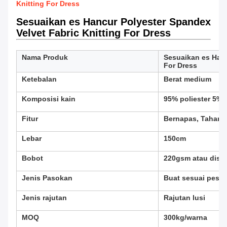
Knitting For Dress
Sesuaikan es Hancur Polyester Spandex
Velvet Fabric Knitting For Dress
Nama Produk
Sesuaikan es Hanc
For Dress
Ketebalan
Berat medium
Komposisi kain
95% poliester 5%
Fitur
Bernapas, Tahan A
Lebar
150cm
Bobot
220gsm atau dise
Jenis Pasokan
Buat sesuai pesa
Jenis rajutan
Rajutan lusi
MOQ
300kg/warna