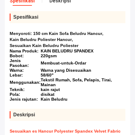
Spesifikasi
Deskripsi
Spesifikasi
Menyoroti:
150 cm Kain Sofa Beludru Hancur
,
Kain Beludru Poliester Hancur
,
Sesuaikan Kain Beludru Poliester
Nama Produk:
KAIN BELUDRU SPANDEX
Bobot:
220gsm
Jenis
Membuat-untuk-Ordar
Pasokan:
Warna:
Warna yang Disesuaikan
Lebar:
58/60"
Tekstil Rumah, Sofa, Pelapis, Tirai,
Menggunakan:
Mainan
Teknik:
kain rajut
Pola:
disikat
Jenis rajutan:
Kain Beludru
Deskripsi
Sesuaikan es Hancur Polyester Spandex Velvet Fabric