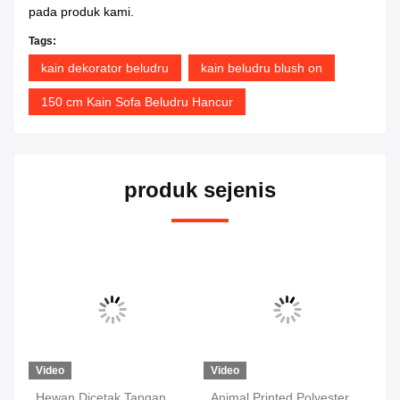
pada produk kami.
Tags:
kain dekorator beludru
kain beludru blush on
150 cm Kain Sofa Beludru Hancur
produk sejenis
Video
Video
Vi
Hewan Dicetak Tangan
Animal Printed Polyester
Le