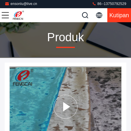
ensonlu@live.cn
86--13750792529
Kutipan
Produk