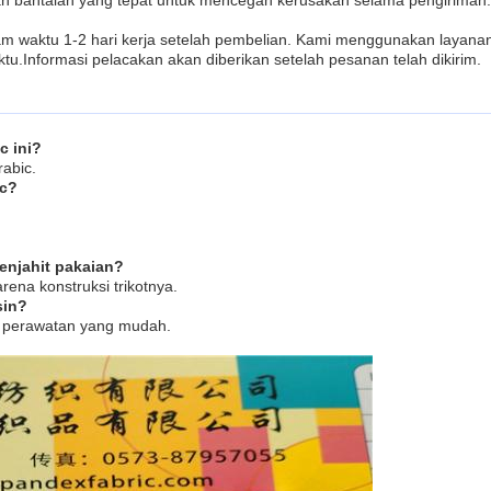
n bantalan yang tepat untuk mencegah kerusakan selama pengiriman.
lam waktu 1-2 hari kerja setelah pembelian. Kami menggunakan layana
.Informasi pelacakan akan diberikan setelah pesanan telah dikirim.
c ini?
abic.
ic?
enjahit pakaian?
rena konstruksi trikotnya.
sin?
uk perawatan yang mudah.