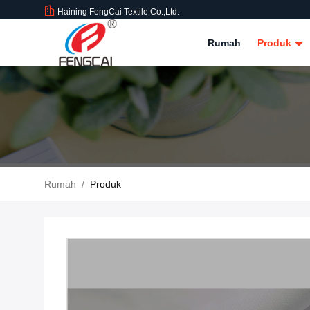
Haining FengCai Textile Co.,Ltd.
Rumah
Produk
Rumah
/
Produk