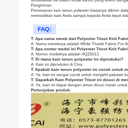
dimasukkan ke dalam kotak karton yang kokoh denga
Pengiriman:
Pemesanan kain tenun poliester biasanya dikirim da
memastikan kain Anda sampai kepada Anda tepat waktu
FAQ:
T: Apa nama merek dari Polyester Tricot Knit Fabri
A: Nama mereknya adalah White Thawb Fabric For Ar
T: Apa nomor model ini Polyester Tricot Knit Fabr
A: Nomor modelnya adalah HQ25013.
T: Di mana kain tenun polyester ini diproduksi?
A: Kain ini diproduksi di Cina.
T: Apakah kain tenun polyester ini cocok untuk m
A: Ya, kain ini sangat cocok untuk menjahit pakaian ka
T: Dapatkah Kain Polyester Tricot ini dicuci di me
A: Ya, kain ini dapat dengan aman dicuci mesin unt
Pertunjukan produk: