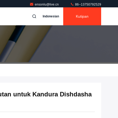
ensonlu@live.cn
86--13750792529
Kutipan
Indonesian
ajutan untuk Kandura Dishdasha