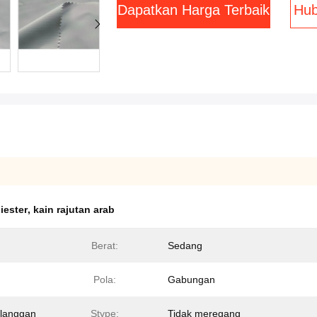
Dapatkan Harga Terbaik
Hub
liester
,
kain rajutan arab
Berat:
Sedang
Pola:
Gabungan
elanggan
Stype:
Tidak meregang