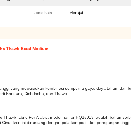
Jenis kain:
Merajut
asha Thawb Berat Medium
as tinggi yang mewujudkan kombinasi sempurna gaya, daya tahan, dan fu
erti Kandura, Dishdasha, dan Thawb.
White Thawb fabric For Arabic, model nomor HQ25013, adalah bahan se
i Cina, kain ini dirancang dengan pola komposit dan peregangan ting