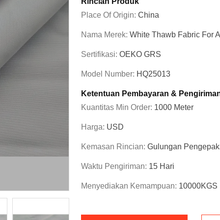
Rincian Produk
Place Of Origin:
China
Nama Merek:
White Thawb Fabric For A
Sertifikasi:
OEKO GRS
Model Number:
HQ25013
Ketentuan Pembayaran & Pengirima
Kuantitas Min Order:
1000 Meter
Harga:
USD
Kemasan Rincian:
Gulungan Pengepak
Waktu Pengiriman:
15 Hari
Menyediakan Kemampuan:
10000KGS