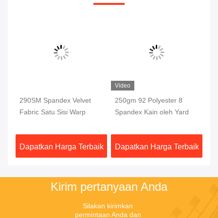
Video
290SM Spandex Velvet
250gm 92 Polyester 8
25
Fabric Satu Sisi Warp
Spandex Kain oleh Yard
Ve
aik
Dapatkan Harga Terbaik
Dapatkan Harga Terbaik
Da
Kirim pertanyaan Anda
Silakan kirimkan 
permintaan Anda dan 