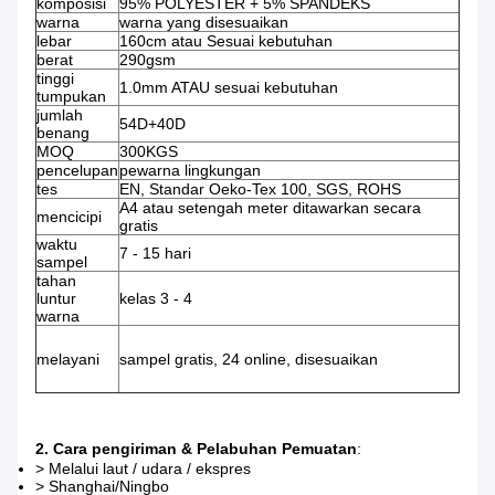
komposisi
95% POLYESTER + 5% SPANDEKS
warna
warna yang disesuaikan
lebar
160cm atau Sesuai kebutuhan
berat
290gsm
tinggi
1.0mm ATAU sesuai kebutuhan
tumpukan
jumlah
54D+40D
benang
MOQ
300KGS
pencelupan
pewarna lingkungan
tes
EN, Standar Oeko-Tex 100, SGS, ROHS
A4 atau setengah meter ditawarkan secara
mencicipi
gratis
waktu
7 - 15 hari
sampel
tahan
luntur
kelas 3 - 4
warna
melayani
sampel gratis, 24 online, disesuaikan
2. Cara pengiriman & Pelabuhan Pemuatan
:
> Melalui laut / udara / ekspres
> Shanghai/Ningbo