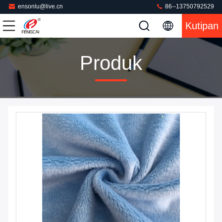
ensonlu@live.cn
86--13750792529
Kutipan
Produk