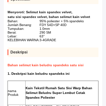
Menyoroti:
Selimut kain spandex velvet
,
satu sisi spandex velvet
,
bahan selimut kain velvet
Bahan:
95% poliester + 5% spandeks
Jumlah Benang:
FDY 54D+SP 40D
Tumpukan:
1.0mm
Berat:
290 SM
Lebar:
63''
KELEBIHAN WARNA:
3-4GRADE
Deskripsi
Bahan selimut kain beludru spandeks satu sisi
1. Deskripsi kain beludru spandeks ini
Kain Tekstil Rumah Satu Sisi Warp Bahan
nama
Selimut Beludru Super Lembut Cetak
Produk
Spandex Poliester