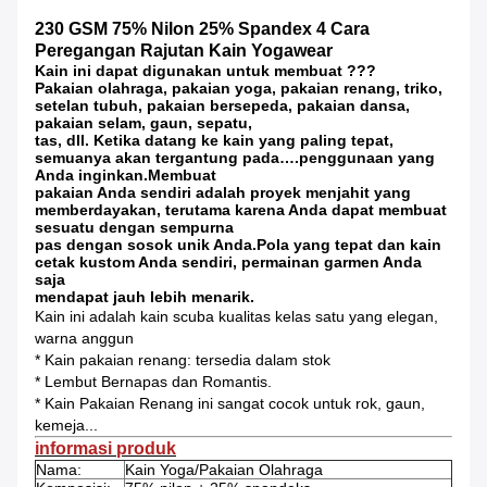
230 GSM 75% Nilon 25% Spandex 4 Cara
Peregangan Rajutan Kain Yogawear
Kain ini dapat digunakan untuk membuat ???
Pakaian olahraga, pakaian yoga, pakaian renang, triko,
setelan tubuh, pakaian bersepeda, pakaian dansa,
pakaian selam, gaun, sepatu,
tas, dll. Ketika datang ke kain yang paling tepat,
semuanya akan tergantung pada….penggunaan yang
Anda inginkan.Membuat
pakaian Anda sendiri adalah proyek menjahit yang
memberdayakan, terutama karena Anda dapat membuat
sesuatu dengan sempurna
pas dengan sosok unik Anda.Pola yang tepat dan kain
cetak kustom Anda sendiri, permainan garmen Anda
saja
mendapat jauh lebih menarik.
Kain ini adalah kain scuba kualitas kelas satu yang elegan,
warna anggun
* Kain pakaian renang: tersedia dalam stok
* Lembut Bernapas dan Romantis.
* Kain Pakaian Renang ini sangat cocok untuk rok, gaun,
kemeja...
informasi produk
Nama:
Kain Yoga/Pakaian Olahraga