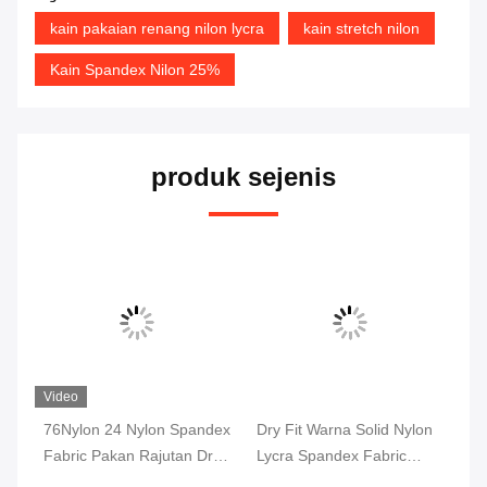
kain pakaian renang nilon lycra
kain stretch nilon
Kain Spandex Nilon 25%
produk sejenis
Video
Vi
x
76Nylon 24 Nylon Spandex
Dry Fit Warna Solid Nylon
Me
y
Fabric Pakan Rajutan Dri
Lycra Spandex Fabric
Sp
Fit Fabric Interlock
Interlock Untuk Yoga
Pa