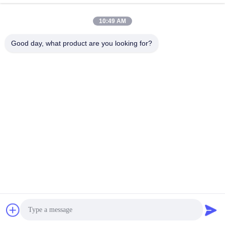
Mengirim
10:49 AM
Good day, what product are you looking for?
Haining FengCai Textile Co.,Ltd.
ensonlu@live.cn
86--13750792529
bangunan 8, jalan qingchua
n no.5, kota xieqiao, haining,
zhejiang, cina
Cina Kualitas Baik Kain Polyester Spandex Pemasok. Hak cipta © 2026
Haining FengCai Textile Co.,Ltd. . Seluruh hak cipta.