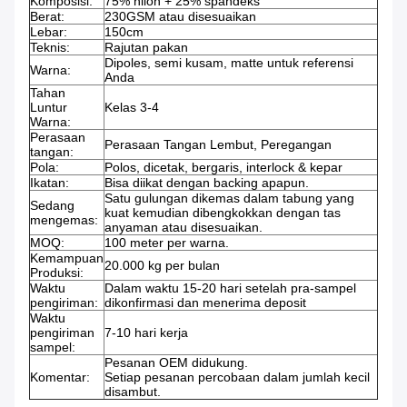
Komposisi:
75% nilon + 25% spandeks
Berat:
230GSM atau disesuaikan
Lebar:
150cm
Teknis:
Rajutan pakan
Dipoles, semi kusam, matte untuk referensi
Warna:
Anda
Tahan
Luntur
Kelas 3-4
Warna:
Perasaan
Perasaan Tangan Lembut, Peregangan
tangan:
Pola:
Polos, dicetak, bergaris, interlock & kepar
Ikatan:
Bisa diikat dengan backing apapun.
Satu gulungan dikemas dalam tabung yang
Sedang
kuat kemudian dibengkokkan dengan tas
mengemas:
anyaman atau disesuaikan.
MOQ:
100 meter per warna.
Kemampuan
20.000 kg per bulan
Produksi:
Waktu
Dalam waktu 15-20 hari setelah pra-sampel
pengiriman:
dikonfirmasi dan menerima deposit
Waktu
pengiriman
7-10 hari kerja
sampel:
Pesanan OEM didukung.
Komentar:
Setiap pesanan percobaan dalam jumlah kecil
disambut.