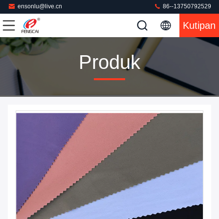
ensonlu@live.cn
86--13750792529
Kutipan
Produk