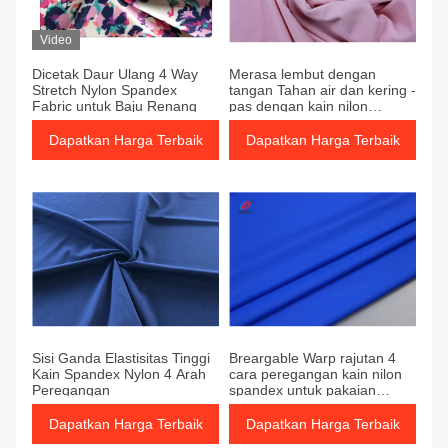
Produk
Video
Dicetak Daur Ulang 4 Way
Merasa lembut dengan
Stretch Nylon Spandex
tangan Tahan air dan kering -
Fabric untuk Baju Renang
pas dengan kain nilon
spandex 4 arah untuk kain
pakaian renang yoga
Dapatkan Harga Terbaik
Dapatkan Harga Terbaik
Sisi Ganda Elastisitas Tinggi
Breargable Warp rajutan 4
Kain Spandex Nylon 4 Arah
cara peregangan kain nilon
Peregangan
spandex untuk pakaian
olahraga yoga
Dapatkan Harga Terbaik
Dapatkan Harga Terbaik