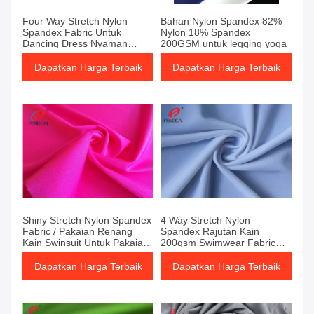
Four Way Stretch Nylon
Bahan Nylon Spandex 82%
Spandex Fabric Untuk
Nylon 18% Spandex
Dancing Dress Nyaman
200GSM untuk legging yoga
Handfeel Lembut
Dapatkan Harga Terbaik
Dapatkan Harga Terbaik
Shiny Stretch Nylon Spandex
4 Way Stretch Nylon
Fabric / Pakaian Renang
Spandex Rajutan Kain
Kain Swinsuit Untuk Pakaian
200gsm Swimwear Fabric
Wanita
Untuk Bra
Dapatkan Harga Terbaik
Dapatkan Harga Terbaik