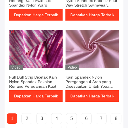
Renang, Kain Swimsuit
Nylon Spandex Fabric / Four
Spandex Nylon Warp
Way Stretch Swimwear
Fabric
Dapatkan Harga Terbaik
Dapatkan Harga Terbaik
Video
Video
Full Dull Strip Dicetak Kain
Kain Spandex Nylon
Nylon Spandex Pakaian
Peregangan 4 Arah yang
Renang Peregangan Kuat
Disesuaikan Untuk Yoga
Wear Legging
Dapatkan Harga Terbaik
Dapatkan Harga Terbaik
1
2
3
4
5
6
7
8