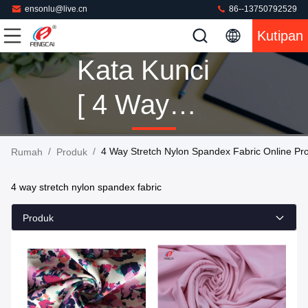
ensonlu@live.cn
86--13750792529
Kutipan
Kata Kunci
[ 4 Way
Stretch
/
/
4 Way Stretch Nylon Spandex Fabric Online Pr
Rumah
Produk
Nylon
4 way stretch nylon spandex fabric
Spandex
Produk
Fabric ]
Cocok 160