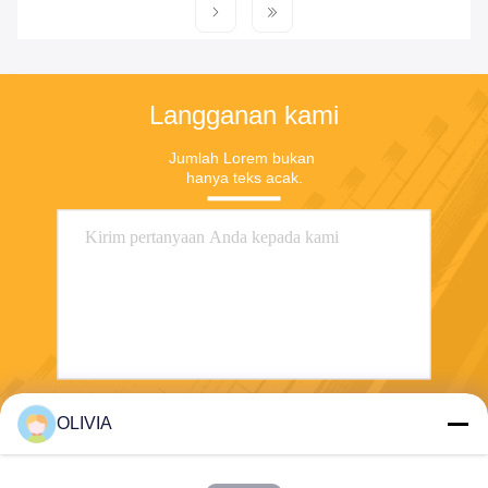
Langganan kami
Jumlah Lorem bukan 
hanya teks acak.
OLIVIA
Mengirim