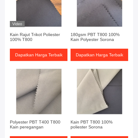
Video
Kain Rajut Trikot Poliester
180gsm PBT T800 100%
100% T800
Kain Polyester Sorona
Dapatkan Harga Terbaik
Dapatkan Harga Terbaik
Polyester PBT T400 T800
Kain PBT T800 100%
Kain peregangan
poliester Sorona