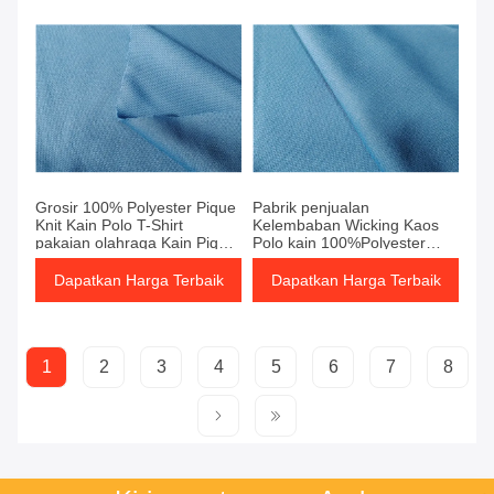
Grosir 100% Polyester Pique
Pabrik penjualan
Knit Kain Polo T-Shirt
Kelembaban Wicking Kaos
pakaian olahraga Kain Pique
Polo kain 100%Polyester
Knit Kain
220Gsm Kaos Polo Kain
Pique Rib Merapikan Kain
Dapatkan Harga Terbaik
Dapatkan Harga Terbaik
Pique
1
2
3
4
5
6
7
8