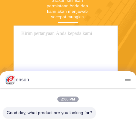
Silakan kirimkan 
permintaan Anda dan 
kami akan menjawab 
secepat mungkin.
enson
Mengirim
2:00 PM
Good day, what product are you looking for?
Haining FengCai Textile Co.,Ltd.