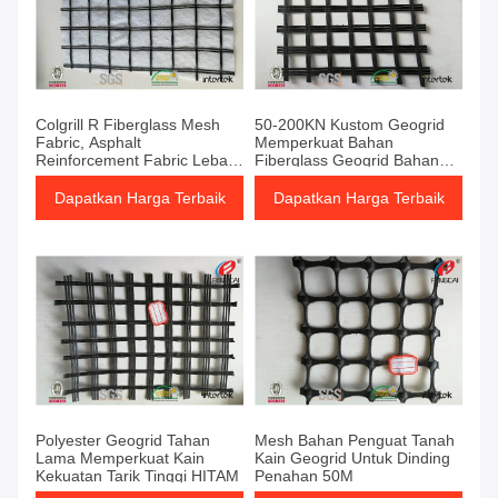
Colgrill R Fiberglass Mesh
50-200KN Kustom Geogrid
Fabric, Asphalt
Memperkuat Bahan
Reinforcement Fabric Lebar
Fiberglass Geogrid Bahan
1-6M
Perekat Diri
Dapatkan Harga Terbaik
Dapatkan Harga Terbaik
Polyester Geogrid Tahan
Mesh Bahan Penguat Tanah
Lama Memperkuat Kain
Kain Geogrid Untuk Dinding
Kekuatan Tarik Tinggi HITAM
Penahan 50M