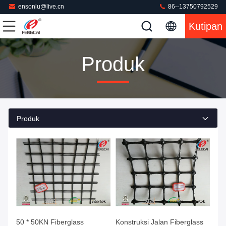
ensonlu@live.cn
86--13750792529
Kutipan
Produk
Produk
50 * 50KN Fiberglass
Konstruksi Jalan Fiberglass