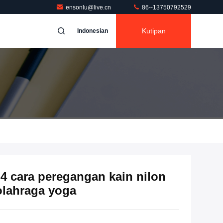
ensonlu@live.cn
86--13750792529
Kutipan
Indonesian
 4 cara peregangan kain nilon
olahraga yoga