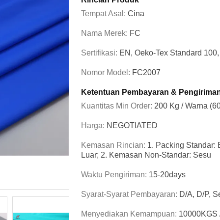
Tempat Asal:
Cina
Nama Merek:
FC
Sertifikasi:
EN, Oeko-Tex Standard 10
Nomor Model:
FC2007
Ketentuan Pembayaran & Pengirima
Kuantitas Min Order:
200 Kg / Warna (6
Harga:
NEGOTIATED
Kemasan Rincian:
1. Packing Standar:
Luar; 2. Kemasan Non-Standar: Sesu
Waktu Pengiriman:
15-20days
Syarat-Syarat Pembayaran:
D/A, D/P, Se
Menyediakan Kemampuan:
10000KGS 