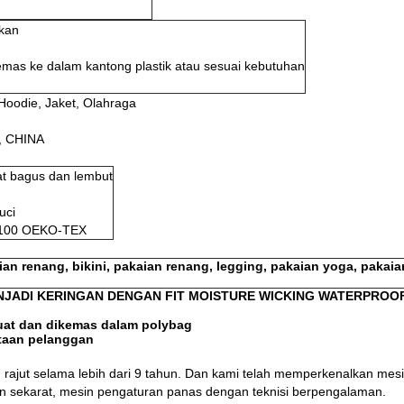
ikan
emas ke dalam kantong plastik atau sesuai kebutuhan
oodie, Jaket, Olahraga
, CHINA
t bagus dan lembut
uci
ar 100 OEKO-TEX
n renang, bikini, pakaian renang, legging, pakaian yoga, pakai
JADI KERINGAN DENGAN FIT MOISTURE WICKING WATERPROOF 
uat dan dikemas dalam polybag
taan pelanggan
ajut selama lebih dari 9 tahun. Dan kami telah memperkenalkan mesi
sin sekarat, mesin pengaturan panas dengan teknisi berpengalaman.