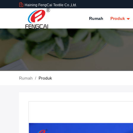
Haining FengCai Textile Co.,Ltd.
Rumah
Produk
Rumah
/
Produk