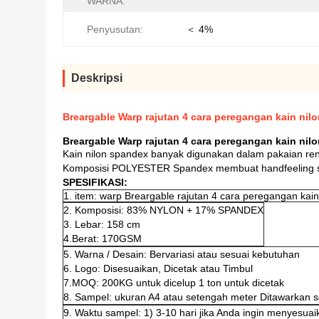
WARNA:
Penyusutan:
＜ 4%
Deskripsi
Breargable Warp rajutan 4 cara peregangan kain ni
Breargable Warp rajutan 4 cara peregangan kain ni
Kain nilon spandex banyak digunakan dalam pakaian rena
Komposisi POLYESTER Spandex membuat handfeeling sanga
SPESIFIKASI:
1. item: warp Breargable rajutan 4 cara peregangan kai
2. Komposisi: 83% NYLON + 17% SPANDEX
3. Lebar: 158 cm
4.Berat: 170GSM
5. Warna / Desain: Bervariasi atau sesuai kebutuhan
6. Logo: Disesuaikan, Dicetak atau Timbul
7.MOQ: 200KG untuk dicelup 1 ton untuk dicetak
8. Sampel: ukuran A4 atau setengah meter Ditawarkan s
9. Waktu sampel: 1) 3-10 hari jika Anda ingin menyesuai