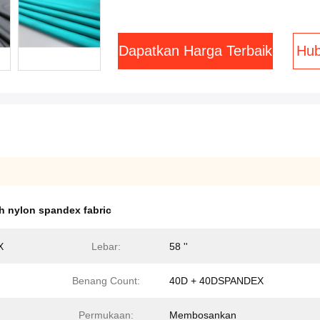
Dapatkan Harga Terbaik
Hub
ch nylon spandex fabric
X
Lebar:
58 ''
Benang Count:
40D + 40DSPANDEX
Permukaan:
Membosankan