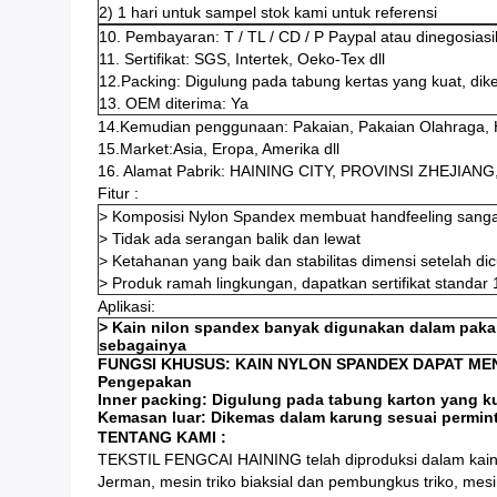
2) 1 hari untuk sampel stok kami untuk referensi
10. Pembayaran: T / TL / CD / P Paypal atau dinegosias
11. Sertifikat: SGS, Intertek, Oeko-Tex dll
12.Packing: Digulung pada tabung kertas yang kuat, dik
13. OEM diterima: Ya
14.Kemudian penggunaan: Pakaian, Pakaian Olahraga, H
15.Market:Asia, Eropa, Amerika dll
16. Alamat Pabrik: HAINING CITY, PROVINSI ZHEJIANG
Fitur :
> Komposisi Nylon Spandex membuat handfeeling sanga
> Tidak ada serangan balik dan lewat
> Ketahanan yang baik dan stabilitas dimensi setelah dic
> Produk ramah lingkungan, dapatkan sertifikat stand
Aplikasi:
> Kain nilon spandex banyak digunakan dalam pakaia
sebagainya
FUNGSI KHUSUS:
KAIN NYLON SPANDEX DAPAT MEN
Pengepakan
Inner packing: Digulung pada tabung karton yang k
Kemasan luar: Dikemas dalam karung sesuai permin
TENTANG KAMI :
TEKSTIL FENGCAI HAINING telah diproduksi dalam kain r
Jerman, mesin triko biaksial dan pembungkus triko, me