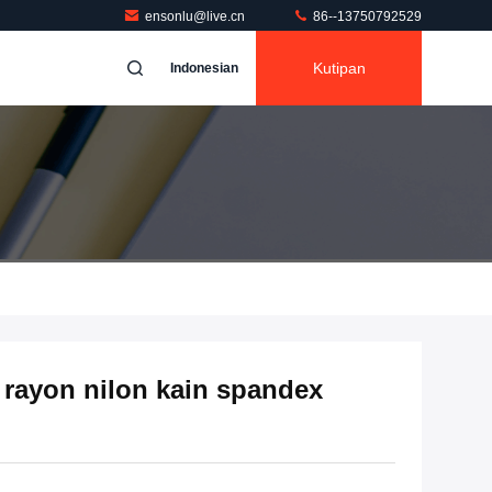
ensonlu@live.cn
86--13750792529
Kutipan
Indonesian
t rayon nilon kain spandex