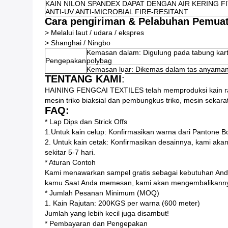
KAIN NILON SPANDEX DAPAT DENGAN AIR KERING 
ANTI-UV ANTI-MICROBIAL FIRE-RESITANT
Cara pengiriman & Pelabuhan Pemua
> Melalui laut / udara / ekspres
> Shanghai / Ningbo
Kemasan dalam: Digulung pada tabung kar
Pengepakan
polybag
Kemasan luar: Dikemas dalam tas anyaman
TENTANG KAMI
:
HAINING FENGCAI TEXTILES telah memproduksi kain raju
mesin triko biaksial dan pembungkus triko, mesin seka
FAQ:
* Lap Dips dan Strick Offs
1.Untuk kain celup: Konfirmasikan warna dari Pantone 
2. Untuk kain cetak: Konfirmasikan desainnya, kami ak
sekitar 5-7 hari.
* Aturan Contoh
Kami menawarkan sampel gratis sebagai kebutuhan Anda
kamu.Saat Anda memesan, kami akan mengembalikannya
* Jumlah Pesanan Minimum (MOQ)
1. Kain Rajutan: 200KGS per warna (600 meter)
Jumlah yang lebih kecil juga disambut!
* Pembayaran dan Pengepakan