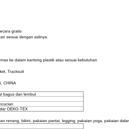
ecara gratis
kan sesuai dengan aslinya.
emas ke dalam kantong plastik atau sesuai kebutuhan
et, Tracksuit
G, CHINA
t bagus dan lembut
encucian
tandar OEKO-TEX
enang, bikini, pakaian pantai, legging, pakaian yoga, pakaian dal