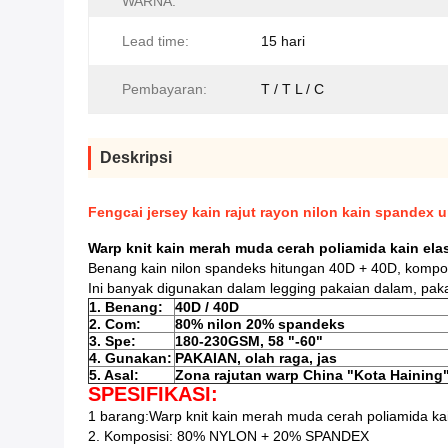
WARNA:
Lead time:
15 hari
Pembayaran:
T / T L / C
Deskripsi
Fengcai jersey kain rajut rayon nilon kain spandex 
Warp knit kain merah muda cerah poliamida kain ela
Benang kain nilon spandeks hitungan 40D + 40D, kompos
Ini banyak digunakan dalam legging pakaian dalam, paka
1. Benang:
40D / 40D
2. Com:
80% nilon 20% spandeks
3. Spe:
180-230GSM, 58 "-60"
4. Gunakan:
PAKAIAN, olah raga, jas
5. Asal:
Zona rajutan warp China "Kota Haining
SPESIFIKASI:
1 barang:
Warp knit kain merah muda cerah poliamida ka
2. Komposisi: 80% NYLON + 20% SPANDEX