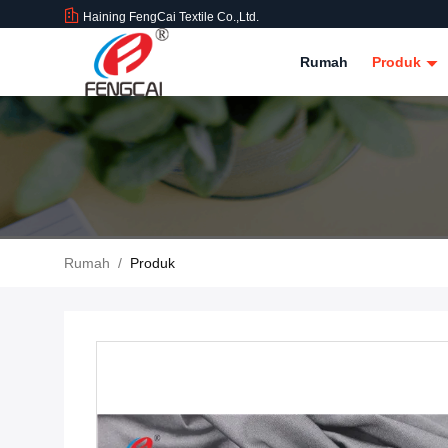
Haining FengCai Textile Co.,Ltd.
Rumah
Produk
Rumah
/
Produk