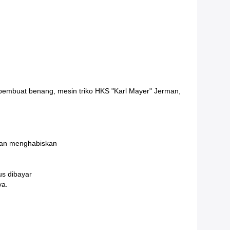
embuat benang, mesin triko HKS "Karl Mayer" Jerman,
akan menghabiskan
us dibayar
ya.