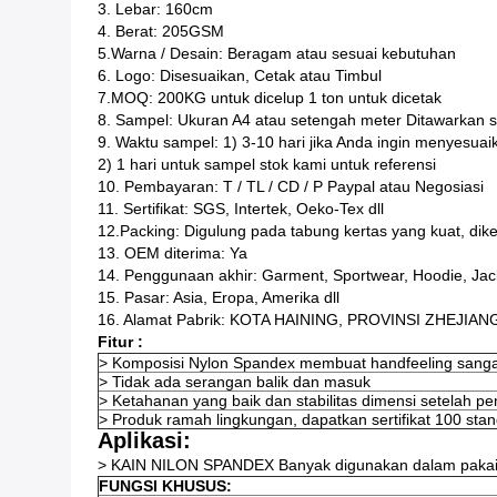
3. Lebar: 160cm
4. Berat: 205
GSM
5.Warna / Desain: Beragam atau sesuai kebutuhan
6. Logo: Disesuaikan, Cetak atau Timbul
7.MOQ: 200KG untuk dicelup 1 ton untuk dicetak
8. Sampel: Ukuran A4 atau setengah meter Ditawarkan s
9. Waktu sampel: 1) 3-10 hari jika Anda ingin menyesuai
2) 1 hari untuk sampel stok kami untuk referensi
10. Pembayaran: T / TL / CD / P Paypal atau Negosiasi
11. Sertifikat: SGS, Intertek, Oeko-Tex dll
12.Packing: Digulung pada tabung kertas yang kuat, dik
13. OEM diterima: Ya
14. Penggunaan akhir: Garment, Sportwear, Hoodie, Jack
15. Pasar: Asia, Eropa, Amerika dll
16. Alamat Pabrik: KOTA HAINING, PROVINSI ZHEJIAN
Fitur :
> Komposisi Nylon Spandex membuat handfeeling sanga
> Tidak ada serangan balik dan masuk
> Ketahanan yang baik dan stabilitas dimensi setelah p
> Produk ramah lingkungan, dapatkan sertifikat 100 s
Aplikasi:
> KAIN NILON SPANDEX Banyak digunakan dalam pakaian r
FUNGSI KHUSUS: