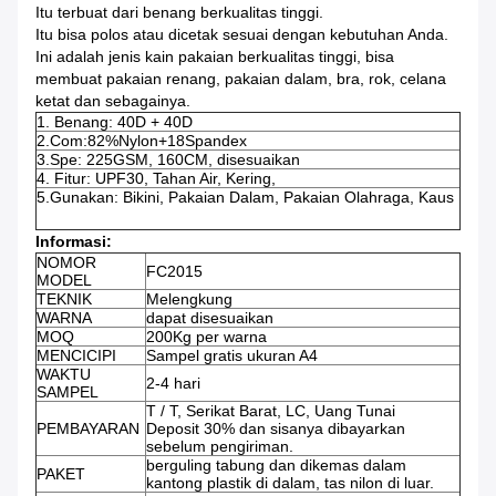
Itu terbuat dari benang berkualitas tinggi.
Itu bisa polos atau dicetak sesuai dengan kebutuhan Anda.
Ini adalah jenis kain pakaian berkualitas tinggi, bisa
membuat pakaian renang, pakaian dalam, bra, rok, celana
ketat dan sebagainya.
1. Benang: 40D + 40D
2.Com:82%Nylon+18Spandex
3.Spe: 225GSM, 160CM, disesuaikan
4. Fitur: UPF30, Tahan Air, Kering,
5.Gunakan: Bikini, Pakaian Dalam, Pakaian Olahraga, Kaus
Informasi:
NOMOR
FC2015
MODEL
TEKNIK
Melengkung
WARNA
dapat disesuaikan
MOQ
200Kg per warna
MENCICIPI
Sampel gratis ukuran A4
WAKTU
2-4 hari
SAMPEL
T / T, Serikat Barat, LC, Uang Tunai
PEMBAYARAN
Deposit 30% dan sisanya dibayarkan
sebelum pengiriman.
berguling tabung dan dikemas dalam
PAKET
kantong plastik di dalam, tas nilon di luar.