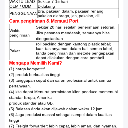
WAKTU LEAD
Sekitar 7-15 hari
OEM / ODM
Didukung
Bra, pakaian dalam, pakaian renang,
PENGGUNAAN
pakaian olahraga, jas, pakaian,
dll
Cara pengiriman & Memuat Port
:
Sekitar 20 hari setelah penerimaan setoran.
Waktu
Jika pesanan mendesak, semuanya bisa
pengiriman
dinegosiasikan.
roll packing dengan kantong plastik tebal;
luar: tas anyaman dalam bal;
semua label,
Paket
tanda pengiriman dan metode pengepakan
dapat dilakukan dengan cara pembeli
Mengapa Memilih Kami?
(1) harga kompetitif.
(2) produk berkualitas tinggi.
(3) tanggapan cepat dan saran profesional untuk semua
pertanyaan.
(4) kita dapat Menurut permintaan klien peoduce memenuhi
standar Eropa, Amerika
produk standar atau GB.
(5) Balasan Anda akan dijawab dalam waktu 12 jam.
(6) Jaga produksi massal sebagai sampel dalam kualitas
tinggi
(7) Freight forwarder: lebih cepat, lebih aman, dan nyaman.