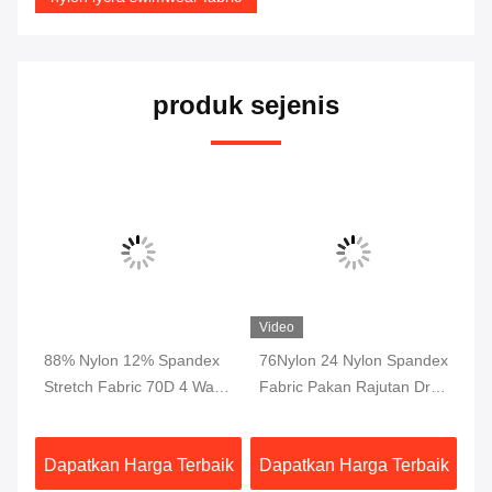
produk sejenis
Video
ara
88% Nylon 12% Spandex
76Nylon 24 Nylon Spandex
Dr
da
Stretch Fabric 70D 4 Way
Fabric Pakan Rajutan Dri
Ly
k
Untuk Pakaian Celana
Fit Fabric Interlock
In
Celana
Bernapas 230gsm
Le
aik
Dapatkan Harga Terbaik
Dapatkan Harga Terbaik
Da