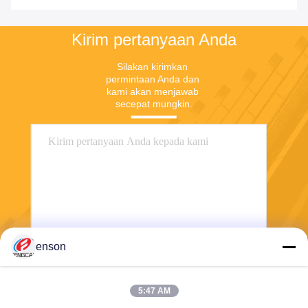
Kirim pertanyaan Anda
Silakan kirimkan 
permintaan Anda dan 
kami akan menjawab 
secepat mungkin.
enson
Mengirim
5:47 AM