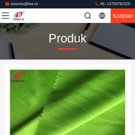
ensonlu@live.cn
86--13750792529
Kutipan
Produk