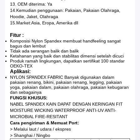
13. OEM diterima: Ya
14.Kemudian penggunaan: Pakaian, Pakaian Olahraga,
Hoodie, Jaket, Olahraga
15.Market:Asia, Eropa, Amerika dll
Fitur :
Komposisi Nylon Spandex membuat handfeeling sangat
bagus dan lembut
Tidak ada serangan balik dan balik
Ketahanan yang baik dan stabilitas dimensi setelah dicuci
Produk ramah lingkungan, dapatkan sertifikat 100 standar
OEKO-TEX
Aplikasi:
NYLON SPANDEX FABRIC Banyak digunakan dalam
pakaian renang, bikini, pakaian renang, legging, pakaian
yoga, pakaian dalam, pakaian olahraga, pakaian kebugaran
dan sebagainya
FUNGSI KHUSUS:
NABEL SPANDEX KAIN DAPAT DENGAN KERINGAN FIT
MOISTURE WICKING WATERPROOF ANTI-UV ANTI-
MICROBIAL FIRE-RESITANT
Cara pengiriman & Memuat Port:
> Melalui laut / udara / ekspres
> Shanghai / Ningbo