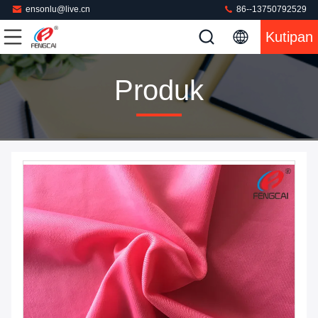
ensonlu@live.cn
86--13750792529
Kutipan
Produk