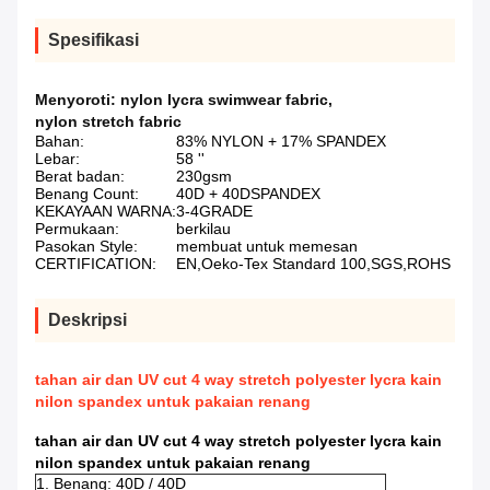
Spesifikasi
Menyoroti:
nylon lycra swimwear fabric
,
nylon stretch fabric
Bahan:
83% NYLON + 17% SPANDEX
Lebar:
58 ''
Berat badan:
230gsm
Benang Count:
40D + 40DSPANDEX
KEKAYAAN WARNA:
3-4GRADE
Permukaan:
berkilau
Pasokan Style:
membuat untuk memesan
CERTIFICATION:
EN,Oeko-Tex Standard 100,SGS,ROHS
Deskripsi
tahan air dan UV cut 4 way stretch polyester lycra kain
nilon spandex untuk pakaian renang
tahan air dan UV cut 4 way stretch polyester lycra kain
nilon spandex untuk pakaian renang
1. Benang: 40D / 40D