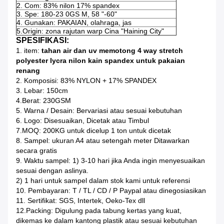
2. Com: 83% nilon 17% spandex
3. Spe: 180-23
0GS
M, 58 "-60"
4. Gunakan: PAKAIAN, olahraga, jas
5.Origin: zona rajutan warp Cina "Haining City"
SPESIFIKASI:
1. item:
tahan air dan uv memotong 4 way stretch
polyester lycra nilon kain spandex untuk pakaian
renang
2. Komposisi: 83% NYLON + 17% SPANDEX
3. Lebar: 150cm
4.Berat: 230GSM
5. Warna / Desain: Bervariasi atau sesuai kebutuhan
6. Logo: Disesuaikan, Dicetak atau Timbul
7.MOQ: 200KG untuk dicelup 1 ton untuk dicetak
8. Sampel: ukuran A4 atau setengah meter Ditawarkan
secara gratis
9. Waktu sampel: 1) 3-10 hari jika Anda ingin menyesuaikan
sesuai dengan aslinya.
2) 1 hari untuk sampel dalam stok kami untuk referensi
10. Pembayaran: T / TL / CD / P Paypal atau dinegosiasikan
11. Sertifikat: SGS, Intertek, Oeko-Tex dll
12.Packing: Digulung pada tabung kertas yang kuat,
dikemas ke dalam kantong plastik atau sesuai kebutuhan