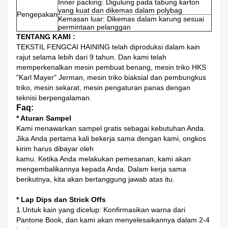
Inner packing: Digulung pada tabung karton
yang kuat dan dikemas dalam polybag
Pengepakan
Kemasan luar: Dikemas dalam karung sesuai
permintaan pelanggan
TENTANG KAMI :
TEKSTIL FENGCAI HAINING telah diproduksi dalam kain
rajut selama lebih dari 9 tahun.
Dan kami telah
memperkenalkan mesin pembuat benang, mesin triko HKS
"Karl Mayer" Jerman, mesin triko biaksial dan pembungkus
triko, mesin sekarat, mesin pengaturan panas dengan
teknisi berpengalaman.
Faq:
* Aturan Sampel
Kami menawarkan sampel gratis sebagai kebutuhan Anda.
Jika Anda pertama kali bekerja sama dengan kami, ongkos
kirim harus dibayar oleh
kamu.
Ketika Anda melakukan pemesanan, kami akan
mengembalikannya kepada Anda.
Dalam kerja sama
berikutnya, kita akan bertanggung jawab atas itu.
* Lap Dips dan Strick Offs
1.Untuk kain yang dicelup: Konfirmasikan warna dari
Pantone Book, dan kami akan menyelesaikannya dalam 2-4