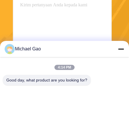
Michael Gao
Mengirim
4:14 PM
Good day, what product are you looking for?
Haining FengCai Textile Co.,Ltd.
ensonlu@live.cn
86--13750792529
bangunan 8, jalan qingchua