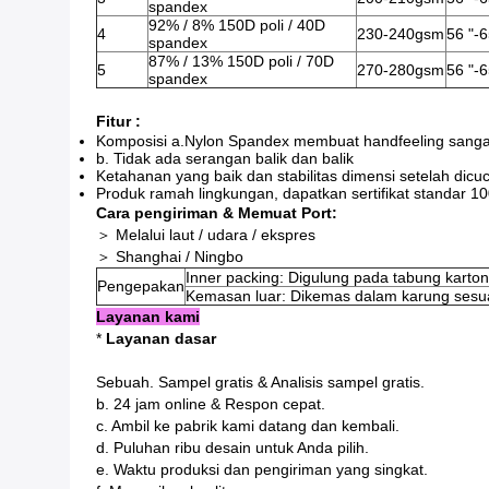
spandex
92% / 8% 150D poli / 40D
4
230-240gsm
56 "-6
spandex
87% / 13% 150D poli / 70D
5
270-280gsm
56 "-6
spandex
Fitur :
Komposisi a.Nylon Spandex membuat handfeeling sanga
b. Tidak ada serangan balik dan balik
Ketahanan yang baik dan stabilitas dimensi setelah dicuc
Produk ramah lingkungan, dapatkan sertifikat standar
Cara pengiriman & Memuat Port:
＞ Melalui laut / udara / ekspres
＞ Shanghai / Ningbo
Inner packing: Digulung pada tabung karto
Pengepakan
Kemasan luar: Dikemas dalam karung sesu
Layanan kami
*
Layanan dasar
Sebuah. Sampel gratis & Analisis sampel gratis.
b. 24 jam online & Respon cepat.
c. Ambil ke pabrik kami datang dan kembali.
d. Puluhan ribu desain untuk Anda pilih.
e. Waktu produksi dan pengiriman yang singkat.