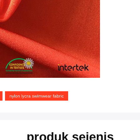
nylon lycra swimwear fabric
produk sejenis