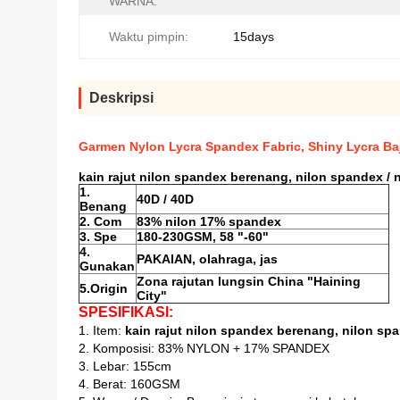
WARNA:
Waktu pimpin:
15days
Deskripsi
Garmen Nylon Lycra Spandex Fabric, Shiny Lycra Baj
kain rajut nilon spandex berenang, nilon spandex / 
1.
40D / 40D
Benang
2. Com
83% nilon 17% spandex
3. Spe
180-230GSM, 58 "-60"
4.
PAKAIAN, olahraga, jas
Gunakan
Zona rajutan lungsin China "Haining
5.Origin
City"
SPESIFIKASI:
1. Item:
kain rajut nilon spandex berenang, nilon spa
2. Komposisi: 83% NYLON + 17% SPANDEX
3. Lebar: 155cm
4. Berat: 160GSM