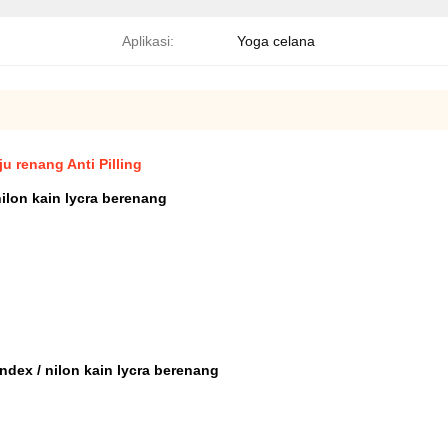
Aplikasi:
Yoga celana
u renang Anti Pilling
nilon kain lycra berenang
ndex / nilon kain lycra berenang