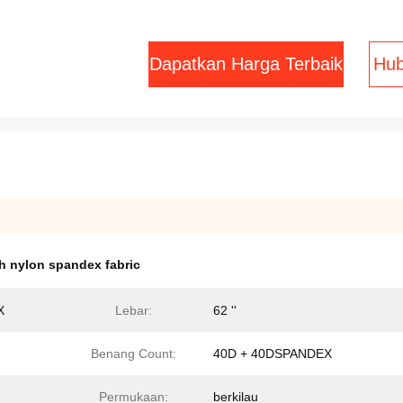
Dapatkan Harga Terbaik
Hub
ch nylon spandex fabric
X
Lebar:
62 ''
Benang Count:
40D + 40DSPANDEX
Permukaan:
berkilau