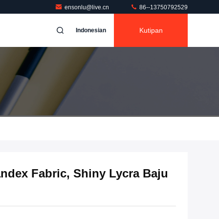
ensonlu@live.cn
86--13750792529
Kutipan
Indonesian
dex Fabric, Shiny Lycra Baju