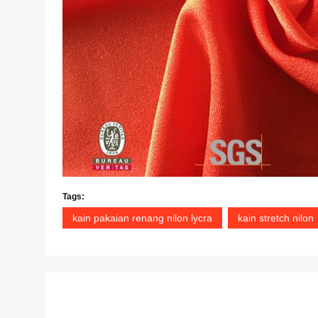
Tags:
kain pakaian renang nilon lycra
kain stretch nilon