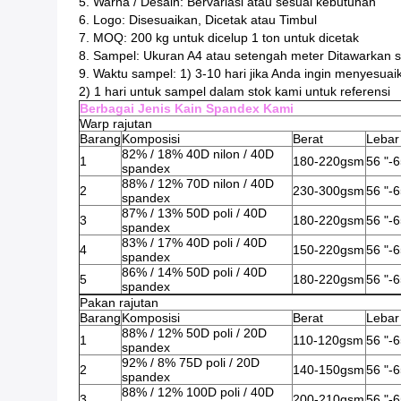
5. Warna / Desain: Bervariasi atau sesuai kebutuhan
6. Logo: Disesuaikan, Dicetak atau Timbul
7. MOQ: 200 kg untuk dicelup 1 ton untuk dicetak
8. Sampel: Ukuran A4 atau setengah meter Ditawarkan s
9. Waktu sampel: 1) 3-10 hari jika Anda ingin menyesuai
2) 1 hari untuk sampel dalam stok kami untuk referensi
Berbagai Jenis Kain Spandex Kami
Warp rajutan
Barang
Komposisi
Berat
Lebar
82% / 18% 40D nilon / 40D
1
180-220gsm
56 "-6
spandex
88% / 12% 70D nilon / 40D
2
230-300gsm
56 "-6
spandex
87% / 13% 50D poli / 40D
3
180-220gsm
56 "-6
spandex
83% / 17% 40D poli / 40D
4
150-220gsm
56 "-6
spandex
86% / 14% 50D poli / 40D
5
180-220gsm
56 "-6
spandex
Pakan rajutan
Barang
Komposisi
Berat
Lebar
88% / 12% 50D poli / 20D
1
110-120gsm
56 "-6
spandex
92% / 8% 75D poli / 20D
2
140-150gsm
56 "-6
spandex
88% / 12% 100D poli / 40D
3
200-210gsm
56 "-6