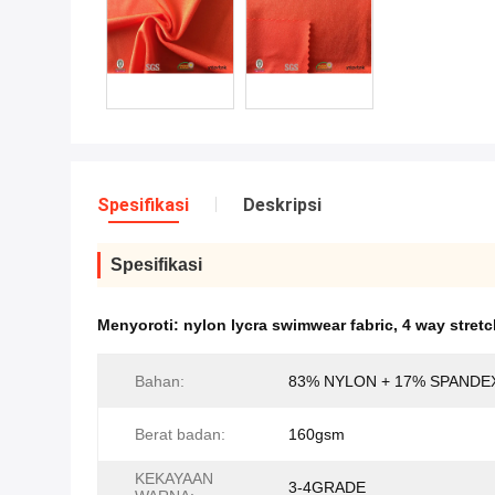
Spesifikasi
Deskripsi
Spesifikasi
Menyoroti:
nylon lycra swimwear fabric
,
4 way stret
Bahan:
83% NYLON + 17% SPANDE
Berat badan:
160gsm
KEKAYAAN
3-4GRADE