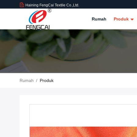
Haining FengCai Textile Co.,Ltd.
Rumah
Produk
Rumah
/
Produk