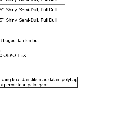
5"
Shiny, Semi-Dull, Full Dull
5"
Shiny, Semi-Dull, Full Dull
t bagus dan lembut
i
 100 OEKO-TEX
n yang kuat dan dikemas dalam polybag
ai permintaan pelanggan