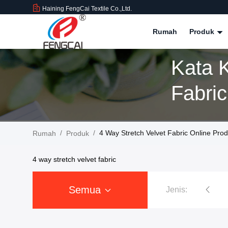
Haining FengCai Textile Co.,Ltd.
Rumah
Produk
Kata 
Fabri
/
/
4 Way Stretch Velvet Fabric Online Pro
Rumah
Produk
4 way stretch velvet fabric
Semua
Jenis:
 Mewah Minky
Kain Beludru Poliester
Kain Bahan Fluorescent