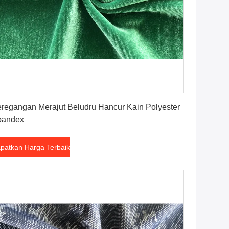
Dapatkan Harga Terbaik
regangan Merajut Beludru Hancur Kain Polyester
pandex
patkan Harga Terbaik