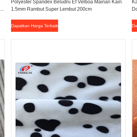
Polyester Spandex Beludru Ef Velboa Mainan Kain
Ka
uk
1.5mm Rambut Super Lembut 200cm
Do
Dapatkan Harga Terbaik
Da