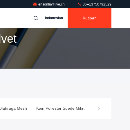
ensonlu@live.cn
86--13750792529
Kutipan
Indonesian
lvet
Olahraga Mesh
Kain Poliester Suede Mikro
Kain dilapisi TPU